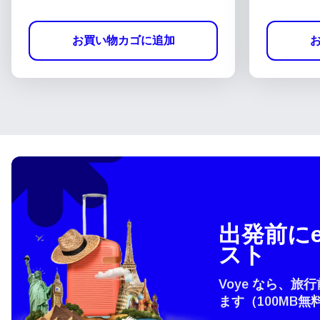
お買い物カゴに追加
出発前にe
スト
Voye なら、旅
ます（100MB無