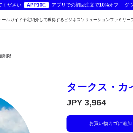
てください
APP10
アプリでの初回注文で10%オフ。
ダ
トールガイド
予定
紹介して獲得する
ビジネスソリューション
ファミリー
 無制限
タークス・カイ
JPY
3,964
お買い物カゴに追加