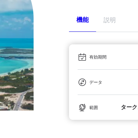
機能
説明
有効期間
データ
ターク
範囲