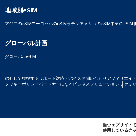
地域別eSIM
D
JPY
アジアのeSIM
ヨーロッパのeSIM
ラテンアメリカのeSIM
中東のeSIM
ية
TH
グローバル計画
グローバルeSIM
ID
P
紹介して獲得する
サポート
対応デバイス
お問い合わせ
アフィリエイ
クッキーポリシー
パートナーになる
ビジネスソリューション
ファミ
CAD
ไ
AE
当ウェブサイト
CH
使用しているク