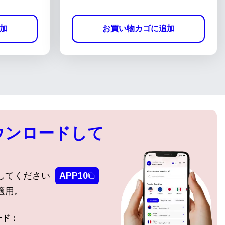
加
お買い物カゴに追加
ウンロードして
してください
APP10
適用。
ード：
ポップアップを閉じる