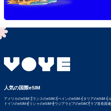
How 
To get
techno
They w
or ent
of eSI
通
メー
言
通貨
人気の国際eSIM
USD
アメリカのeSIM
フランスのeSIM
スペインのeSIM
イタリアのeSIM
トル
E
ドイツのeSIM
ギリシャのeSIM
サウジアラビアのeSIM
アラブ首長国連邦
SG