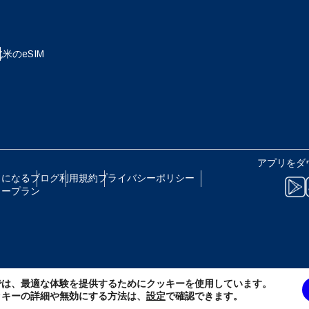
eutsch
Français
 - 日本円
EUR - ユーロ
北米のeSIM
עברית
العرب
B - タイ・バーツ
PHP - フィリピン・ペソ
日本語
한국어
R - インドネシア・ルピア
AUD - 豪ドル
アプリをダ
olski
Português
トになる
ブログ
利用規約
プライバシーポリシー
リープラン
 - カナダドル
GBP - ポンド
ทย
Türkçe
D - アラブ首長国連邦ディルハム
ILS - イスラエル新シェケル
简体中文
繁體中文
では、最適な体験を提供するためにクッキーを使用しています。
F - スイス・フラン
NZD - ニュージーランド・ドル
ッキーの詳細や無効にする方法は、
設定
で確認できます。