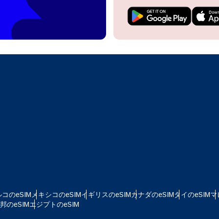
do I get my eSim?
アカウントにログインするか、数秒でアカウントを作成してください。
 your eSIM, start by checking if your device supports eSIM
logy. Then, contact your mobile carrier to request an eSIM activ
ill provide you with a QR code or activation details that you ca
Apple
で続ける
er in your device settings. Once activated, you can enjoy the ben
M without needing a physical SIM card!
またはメールで続ける
貨を選択
ルアドレス
語を選択
を検索
OTPを送信
 - 米ドル
KRW - 韓国ウォン
コのeSIM
メキシコのeSIM
イギリスのeSIM
カナダのeSIM
タイのeSIM
マ
nglish
Español
のeSIM
エジプトのeSIM
D - シンガポール・ドル
TWD - 新台湾ドル