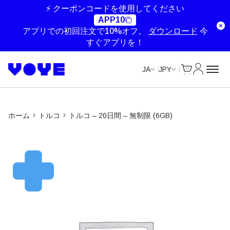
Unlimited Data
Unlimited Data
Unlimited Data
Unlimited Data
⚡ クーポンコードを使用してください
APP10
アプリでの初回注文で10%オフ。
ダウンロード
今
すぐアプリを！
Cart
マイアカ
JA
JPY
ホーム
トルコ
トルコ – 20日間 – 無制限 (6GB)