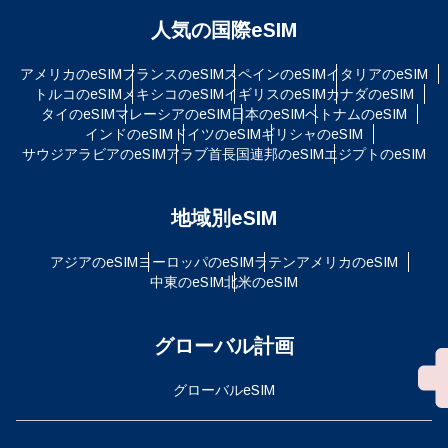
人気の国際eSIM
アメリカのeSIM
フランスのeSIM
スペインのeSIM
イタリアのeSIM
トルコのeSIM
メキシコのeSIM
イギリスのeSIM
カナダのeSIM
タイのeSIM
マレーシアのeSIM
日本のeSIM
ベトナムのeSIM
インドのeSIM
ドイツのeSIM
ギリシャのeSIM
サウジアラビアのeSIM
アラブ首長国連邦のeSIM
エジプトのeSIM
地域別eSIM
アジアのeSIM
ヨーロッパのeSIM
ラテンアメリカのeSIM
中東のeSIM
北米のeSIM
グローバル計画
グローバルeSIM