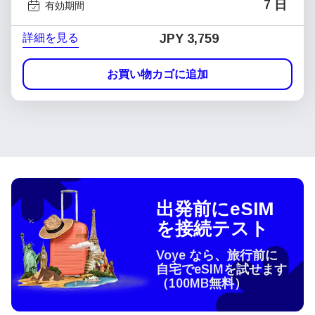
7 日
有効期間
詳細を見る
JPY 3,759
お買い物カゴに追加
出発前にeSIM
を接続テスト
Voye なら、旅行前に
自宅でeSIMを試せます
（100MB無料）