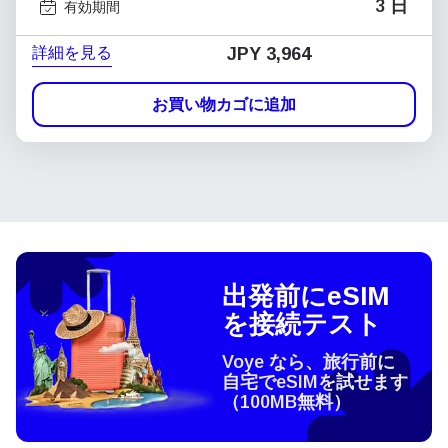
3 日
有効期間
詳細を見る
JPY 3,964
お買い物カゴに追加
出発前にeSIM
を接続テスト
Voye なら、旅行前に
自宅でeSIMを試せます
（100MB無料）