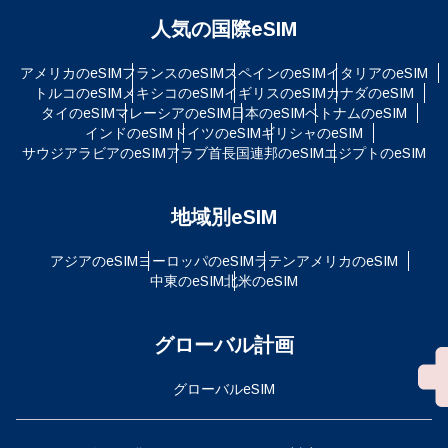
人気の国際eSIM
アメリカのeSIM
フランスのeSIM
スペインのeSIM
イタリアのeSIM
トルコのeSIM
メキシコのeSIM
イギリスのeSIM
カナダのeSIM
タイのeSIM
マレーシアのeSIM
日本のeSIM
ベトナムのeSIM
インドのeSIM
ドイツのeSIM
ギリシャのeSIM
サウジアラビアのeSIM
アラブ首長国連邦のeSIM
エジプトのeSIM
地域別eSIM
アジアのeSIM
ヨーロッパのeSIM
ラテンアメリカのeSIM
中東のeSIM
北米のeSIM
グローバル計画
グローバルeSIM