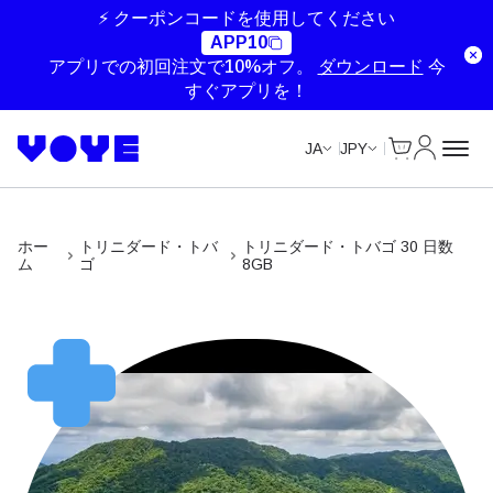
Unlimited Data
Unlimited Data
Unlimited Data
Unlimited Data
⚡ クーポンコードを使用してください
APP10
アプリでの初回注文で10%オフ。
ダウンロード
今
すぐアプリを！
Cart
マイアカ
JA
JPY
ホー
トリニダード・トバ
トリニダード・トバゴ 30 日数
ム
ゴ
8GB