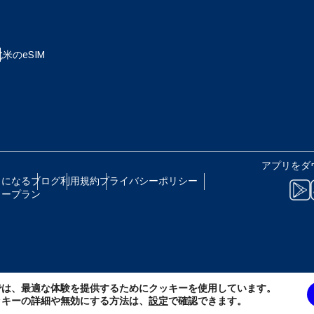
 - 日本円
EUR - ユーロ
北米のeSIM
B - タイ・バーツ
PHP - フィリピン・ペソ
R - インドネシア・ルピア
AUD - 豪ドル
アプリをダ
トになる
ブログ
利用規約
プライバシーポリシー
リープラン
 - カナダドル
GBP - ポンド
D - アラブ首長国連邦ディルハム
ILS - イスラエル新シェケル
では、最適な体験を提供するためにクッキーを使用しています。
F - スイス・フラン
NZD - ニュージーランド・ドル
ッキーの詳細や無効にする方法は、
設定
で確認できます。