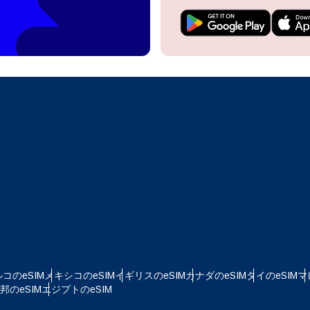
do I get my eSim?
アカウントにログインするか、数秒でアカウントを作成してください。
 your eSIM, start by checking if your device supports eSIM
logy. Then, contact your mobile carrier to request an eSIM activ
ill provide you with a QR code or activation details that you ca
Apple
で続ける
er in your device settings. Once activated, you can enjoy the ben
日本語
M without needing a physical SIM card!
またはメールで続ける
貨を選択
ルアドレス
を検索
OTPを送信
 - 米ドル
KRW - 韓国ウォン
コのeSIM
メキシコのeSIM
イギリスのeSIM
カナダのeSIM
タイのeSIM
マ
のeSIM
エジプトのeSIM
D - シンガポール・ドル
TWD - 新台湾ドル