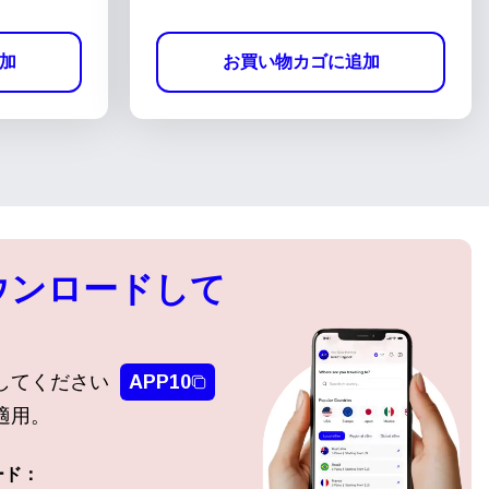
加
お買い物カゴに追加
ウンロードして
してください
APP10
適用。
ード：
ポップアップを閉じる
ポップアップを閉じる