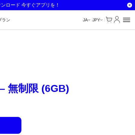
Unlimited Data
Unlimited Data
ウンロード 今すぐアプリを！
Cart
マイアカ
プラン
JA
JPY
– 無制限 (6GB)