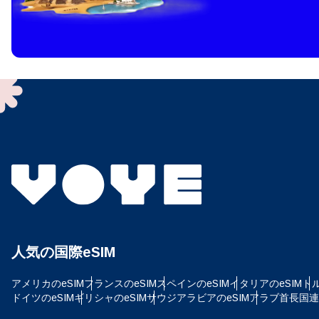
How 
To get
techno
They w
or ent
of eSI
通
メー
通貨
人気の国際eSIM
USD
アメリカのeSIM
フランスのeSIM
スペインのeSIM
イタリアのeSIM
トル
ドイツのeSIM
ギリシャのeSIM
サウジアラビアのeSIM
アラブ首長国連邦
SG