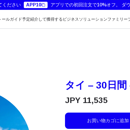
てください
APP10
アプリでの初回注文で10%オフ。
ダ
トールガイド
予定
紹介して獲得する
ビジネスソリューション
ファミリー
タイ – 30日間 
JPY
11,535
お買い物カゴに追加