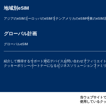
地域別eSIM
JPY
アジアのeSIM
ヨーロッパのeSIM
ラテンアメリカのeSIM
中東のeSIM
TH
グローバル計画
グローバルeSIM
ID
紹介して獲得する
サポート
対応デバイス
お問い合わせ
アフィリエイ
クッキーポリシー
パートナーになる
ビジネスソリューション
ファミ
CAD
AE
当ウェブサイト
CH
使用しているク