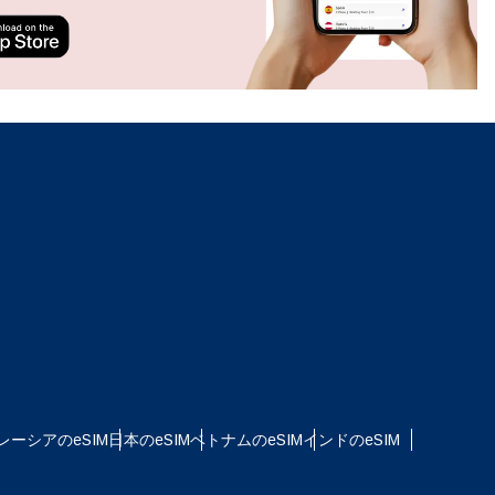
ation.
n scan
efits
ポップアップを閉じる
レーシアのeSIM
日本のeSIM
ベトナムのeSIM
インドのeSIM