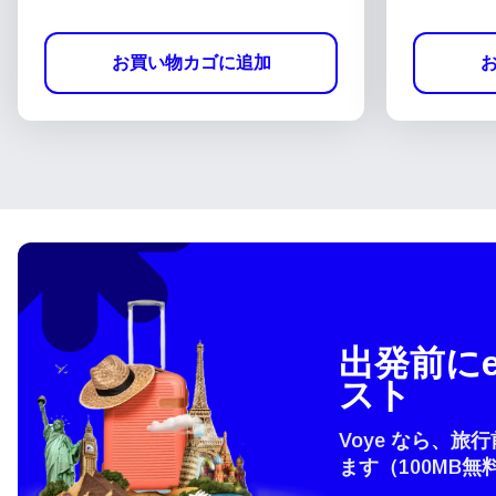
お買い物カゴに追加
出発前にe
スト
Voye なら、旅
ます（100MB無
言