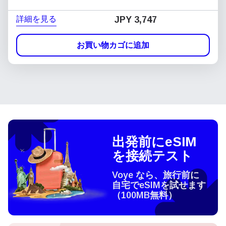
詳細を見る
JPY 3,747
お買い物カゴに追加
出発前にeSIM
を接続テスト
Voye なら、旅行前に
自宅でeSIMを試せます
（100MB無料）