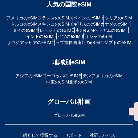
人気の国際eSIM
アメリカのeSIM
フランスのeSIM
スペインのeSIM
イタリアのeSIM
トルコのeSIM
メキシコのeSIM
イギリスのeSIM
カナダのeSIM
タイのeSIM
マレーシアのeSIM
日本のeSIM
ベトナムのeSIM
インドのeSIM
ドイツのeSIM
ギリシャのeSIM
サウジアラビアのeSIM
アラブ首長国連邦のeSIM
エジプトのeSIM
地域別eSIM
アジアのeSIM
ヨーロッパのeSIM
ラテンアメリカのeSIM
中東のeSIM
北米のeSIM
グローバル計画
グローバルeSIM
紹介して獲得する
サポート
対応デバイス