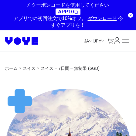
Unlimited Data
Unlimited Data
Unlimited Data
Unlimited Data
⚡ クーポンコードを使用してください
APP10
アプリでの初回注文で10%オフ。
ダウンロード
今
すぐアプリを！
Cart
マイアカ
JA
JPY
ホーム
スイス
スイス – 7日間 – 無制限 (6GB)