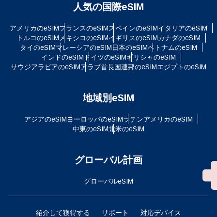
人気の国際eSIM
アメリカのeSIM
フランスのeSIM
スペインのeSIM
イタリアのeSIM
トルコのeSIM
メキシコのeSIM
イギリスのeSIM
カナダのeSIM
タイのeSIM
マレーシアのeSIM
日本のeSIM
ベトナムのeSIM
インドのeSIM
ドイツのeSIM
ギリシャのeSIM
サウジアラビアのeSIM
アラブ首長国連邦のeSIM
エジプトのeSIM
地域別eSIM
アジアのeSIM
ヨーロッパのeSIM
ラテンアメリカのeSIM
中東のeSIM
北米のeSIM
グローバル計画
グローバルeSIM
紹介して獲得する
サポート
対応デバイス