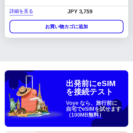
詳細を見る
JPY 3,759
お買い物カゴに追加
出発前にeSIM
を接続テスト
Voye なら、旅行前に
自宅でeSIMを試せます
（100MB無料）