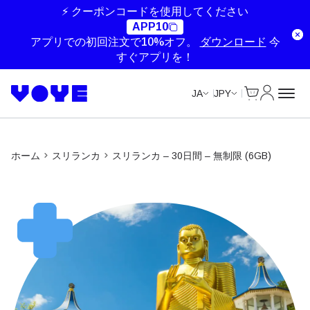
Unlimited Data
Unlimited Data
Unlimited Data
Unlimited Data
⚡ クーポンコードを使用してください
APP10
アプリでの初回注文で10%オフ。
ダウンロード
今
すぐアプリを！
Cart
マイアカ
JA
JPY
ホーム
スリランカ
スリランカ – 30日間 – 無制限 (6GB)