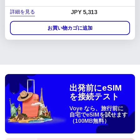
詳細を見る
JPY 5,313
お買い物カゴに追加
出発前にeSIM
を接続テスト
Voye なら、旅行前に
自宅でeSIMを試せます
（100MB無料）