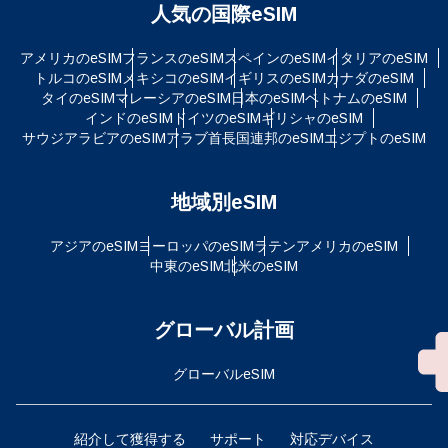
人気の国際eSIM
アメリカのeSIM
フランスのeSIM
スペインのeSIM
イタリアのeSIM
トルコのeSIM
メキシコのeSIM
イギリスのeSIM
カナダのeSIM
タイのeSIM
マレーシアのeSIM
日本のeSIM
ベトナムのeSIM
インドのeSIM
ドイツのeSIM
ギリシャのeSIM
サウジアラビアのeSIM
アラブ首長国連邦のeSIM
エジプトのeSIM
地域別eSIM
アジアのeSIM
ヨーロッパのeSIM
ラテンアメリカのeSIM
中東のeSIM
北米のeSIM
グローバル計画
グローバルeSIM
紹介して獲得する
サポート
対応デバイス