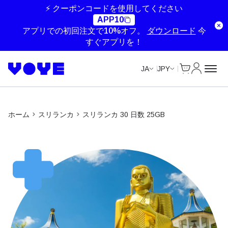
Unlimited Data
Unlimited Data
Unlimited Data
Unlimited Data
⚡ クーポンコードを使用してください
APP10
アプリでの初回注文で10%オフ。
ダウンロード
今
すぐアプリを！
Cart
マイアカ
JA
JPY
ホーム
スリランカ
スリランカ 30 日数 25GB