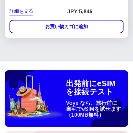
詳細を見る
JPY 5,846
お買い物カゴに追加
出発前にeSIM
を接続テスト
Voye なら、旅行前に
自宅でeSIMを試せます
（100MB無料）