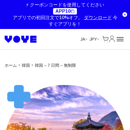
Unlimited Data
Unlimited Data
Unlimited Data
⚡ クーポンコードを使用してください
APP10
アプリでの初回注文で10%オフ。
ダウンロード
今
すぐアプリを！
Cart
マイアカ
JA
JPY
ホーム
韓国
韓国 – 7 日間 – 無制限