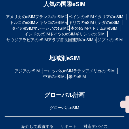
人気の国際eSIM
アメリカのeSIM
フランスのeSIM
スペインのeSIM
イタリアのeSIM
トルコのeSIM
メキシコのeSIM
イギリスのeSIM
カナダのeSIM
タイのeSIM
マレーシアのeSIM
日本のeSIM
ベトナムのeSIM
インドのeSIM
ドイツのeSIM
ギリシャのeSIM
サウジアラビアのeSIM
アラブ首長国連邦のeSIM
エジプトのeSIM
地域別eSIM
アジアのeSIM
ヨーロッパのeSIM
ラテンアメリカのeSIM
中東のeSIM
北米のeSIM
グローバル計画
グローバルeSIM
紹介して獲得する
サポート
対応デバイス