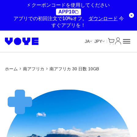
⚡ クーポンコードを使用してください
APP10
アプリでの初回注文で10%オフ。
ダウンロード
今
すぐアプリを！
Cart
マイアカ
JA
JPY
ホーム
南アフリカ
南アフリカ 30 日数 10GB