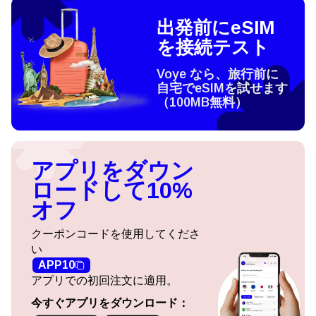
出発前にeSIM
を接続テスト
Voye なら、旅行前に
自宅でeSIMを試せます
（100MB無料）
アプリをダウン
ロードして10%
オフ
クーポンコードを使用してくださ
い
APP10
アプリでの初回注文に適用。
今すぐアプリをダウンロード：