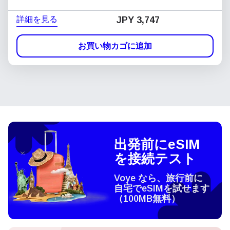
詳細を見る
JPY 3,747
お買い物カゴに追加
出発前にeSIM
を接続テスト
Voye なら、旅行前に
自宅でeSIMを試せます
（100MB無料）