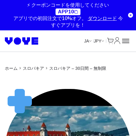
Unlimited Data
Unlimited Data
Unlimited Data
Unlimited Data
⚡ クーポンコードを使用してください
APP10
アプリでの初回注文で10%オフ。
ダウンロード
今
すぐアプリを！
Cart
マイアカ
JA
JPY
ホーム
スロバキア
スロバキア – 30日間 – 無制限