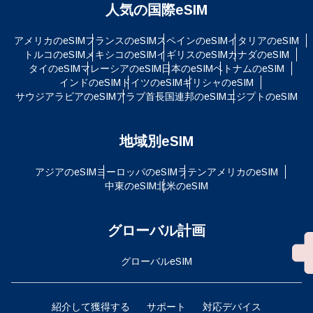
人気の国際eSIM
アメリカのeSIM
フランスのeSIM
スペインのeSIM
イタリアのeSIM
トルコのeSIM
メキシコのeSIM
イギリスのeSIM
カナダのeSIM
タイのeSIM
マレーシアのeSIM
日本のeSIM
ベトナムのeSIM
インドのeSIM
ドイツのeSIM
ギリシャのeSIM
サウジアラビアのeSIM
アラブ首長国連邦のeSIM
エジプトのeSIM
地域別eSIM
アジアのeSIM
ヨーロッパのeSIM
ラテンアメリカのeSIM
中東のeSIM
北米のeSIM
グローバル計画
グローバルeSIM
紹介して獲得する
サポート
対応デバイス