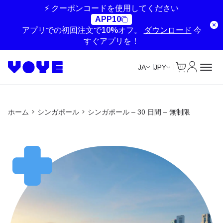
Unlimited Data
Unlimited Data
Unlimited Data
Unlimited Data
⚡ クーポンコードを使用してください
APP10
アプリでの初回注文で10%オフ。
ダウンロード
今
すぐアプリを！
Cart
マイアカ
JA
JPY
ホーム
シンガポール
シンガポール – 30 日間 – 無制限