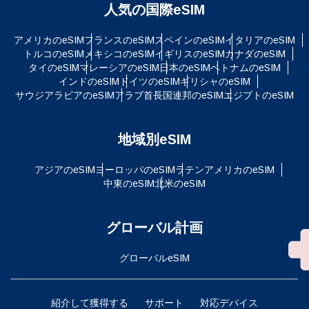
人気の国際eSIM
アメリカのeSIM
フランスのeSIM
スペインのeSIM
イタリアのeSIM
トルコのeSIM
メキシコのeSIM
イギリスのeSIM
カナダのeSIM
タイのeSIM
マレーシアのeSIM
日本のeSIM
ベトナムのeSIM
インドのeSIM
ドイツのeSIM
ギリシャのeSIM
サウジアラビアのeSIM
アラブ首長国連邦のeSIM
エジプトのeSIM
地域別eSIM
アジアのeSIM
ヨーロッパのeSIM
ラテンアメリカのeSIM
中東のeSIM
北米のeSIM
グローバル計画
グローバルeSIM
紹介して獲得する
サポート
対応デバイス