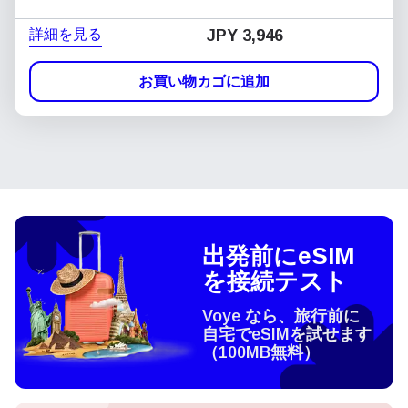
詳細を見る
JPY 3,946
お買い物カゴに追加
出発前にeSIM
を接続テスト
Voye なら、旅行前に
自宅でeSIMを試せます
（100MB無料）