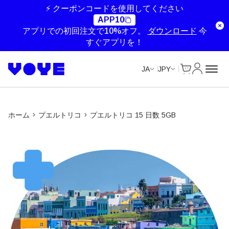
⚡ クーポンコードを使用してください
APP10
アプリでの初回注文で10%オフ。
ダウンロード
今
すぐアプリを！
Cart
マイアカ
JA
JPY
ホーム
プエルトリコ
プエルトリコ 15 日数 5GB