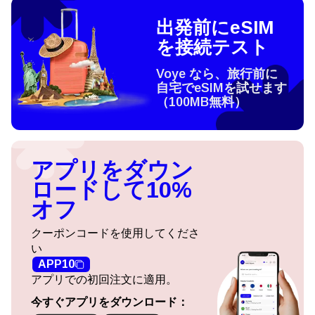
出発前にeSIM
を接続テスト
Voye なら、旅行前に
自宅でeSIMを試せます
（100MB無料）
アプリをダウン
ロードして10%
オフ
クーポンコードを使用してくださ
い
APP10
アプリでの初回注文に適用。
今すぐアプリをダウンロード：