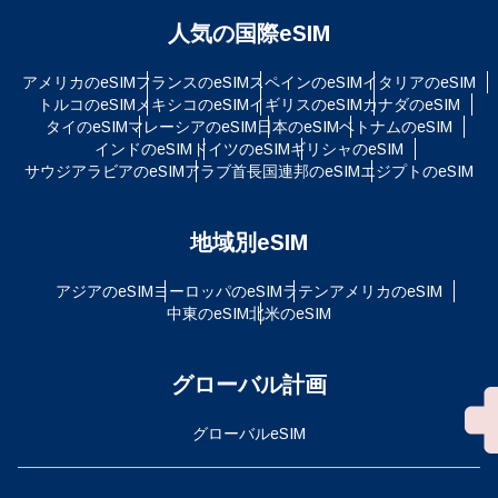
人気の国際eSIM
アメリカのeSIM
フランスのeSIM
スペインのeSIM
イタリアのeSIM
トルコのeSIM
メキシコのeSIM
イギリスのeSIM
カナダのeSIM
タイのeSIM
マレーシアのeSIM
日本のeSIM
ベトナムのeSIM
インドのeSIM
ドイツのeSIM
ギリシャのeSIM
サウジアラビアのeSIM
アラブ首長国連邦のeSIM
エジプトのeSIM
地域別eSIM
アジアのeSIM
ヨーロッパのeSIM
ラテンアメリカのeSIM
中東のeSIM
北米のeSIM
グローバル計画
グローバルeSIM