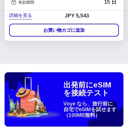
15 日
有効期間
詳細を見る
JPY 5,543
お買い物カゴに追加
出発前にeSIM
を接続テスト
Voye なら、旅行前に
自宅でeSIMを試せます
（100MB無料）