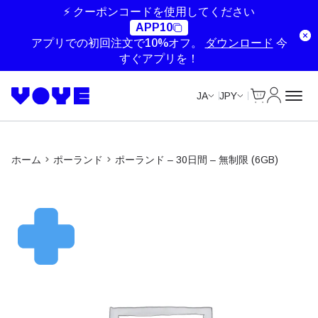
Unlimited Data
Unlimited Data
⚡ クーポンコードを使用してください
APP10
アプリでの初回注文で10%オフ。
ダウンロード
今
すぐアプリを！
Cart
マイアカ
JA
JPY
ホーム
ポーランド
ポーランド – 30日間 – 無制限 (6GB)