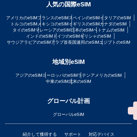
人気の国際eSIM
アメリカのeSIM
フランスのeSIM
スペインのeSIM
イタリアのeSIM
トルコのeSIM
メキシコのeSIM
イギリスのeSIM
カナダのeSIM
タイのeSIM
マレーシアのeSIM
日本のeSIM
ベトナムのeSIM
インドのeSIM
ドイツのeSIM
ギリシャのeSIM
サウジアラビアのeSIM
アラブ首長国連邦のeSIM
エジプトのeSIM
地域別eSIM
アジアのeSIM
ヨーロッパのeSIM
ラテンアメリカのeSIM
中東のeSIM
北米のeSIM
グローバル計画
グローバルeSIM
紹介して獲得する
サポート
対応デバイス