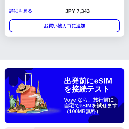
詳細を見る
JPY 7,343
お買い物カゴに追加
出発前にeSIM
を接続テスト
Voye なら、旅行前に
自宅でeSIMを試せます
（100MB無料）