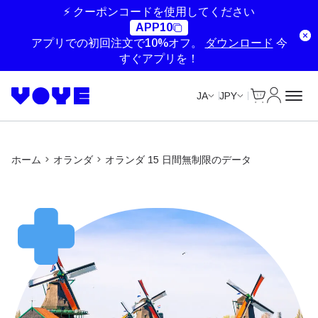
Unlimited Data
Unlimited Data
⚡ クーポンコードを使用してください
APP10
アプリでの初回注文で10%オフ。
ダウンロード
今
すぐアプリを！
Cart
マイアカ
JA
JPY
ホーム
オランダ
オランダ 15 日間無制限のデータ