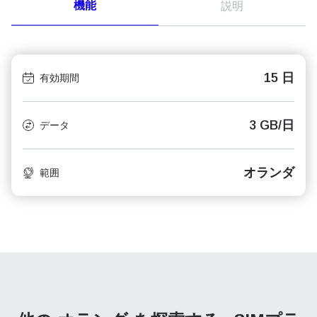
機能
説明
15 日
有効期間
3 GB/日
データ
オランダ
範囲