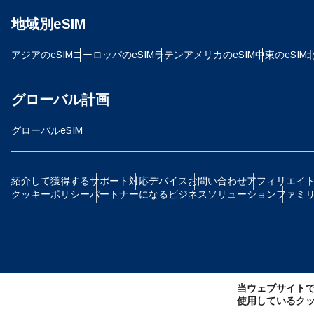
地域別eSIM
D
JPY
アジアのeSIM
ヨーロッパのeSIM
ラテンアメリカのeSIM
中東のeSIM
ية
TH
グローバル計画
グローバルeSIM
ID
P
紹介して獲得する
サポート
対応デバイス
お問い合わせ
アフィリエイ
クッキーポリシー
パートナーになる
ビジネスソリューション
ファミ
CAD
ไ
AE
当ウェブサイト
CH
使用しているク