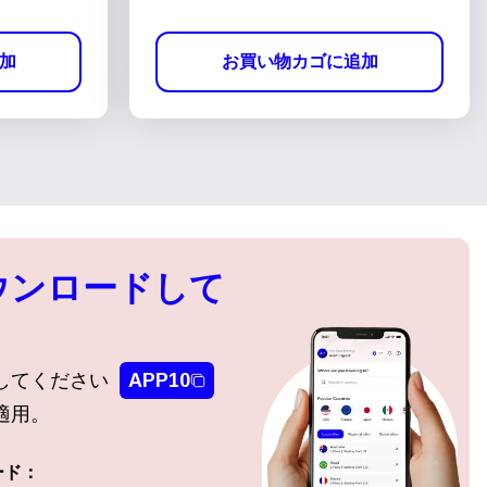
加
お買い物カゴに追加
ウンロードして
してください
APP10
適用。
ード：
ポップアップを閉じる