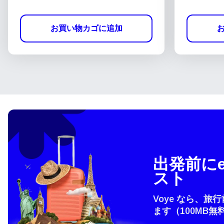
お買い物カゴに追加
出発前にe
スト
Voye なら、旅
ます（100MB無