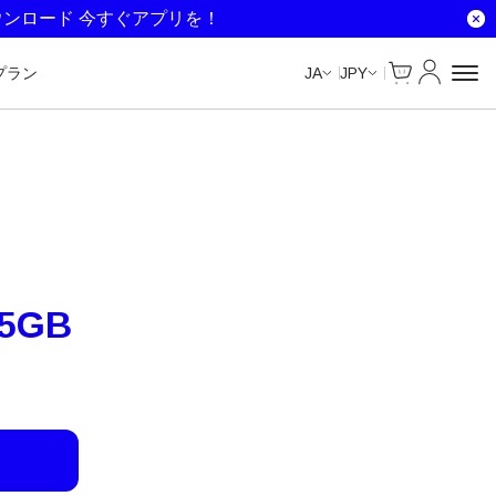
Unlimited Data
Unlimited Data
Unlimited Data
Unlimited Data
ウンロード 今すぐアプリを！
Cart
マイアカ
プラン
JA
JPY
5GB