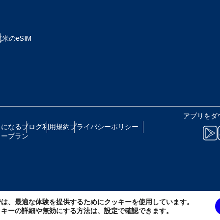
eutsch
Français
 - 日本円
EUR - ユーロ
北米のeSIM
עברית
العرب
B - タイ・バーツ
PHP - フィリピン・ペソ
日本語
한국어
R - インドネシア・ルピア
AUD - 豪ドル
アプリをダ
olski
Português
トになる
ブログ
利用規約
プライバシーポリシー
リープラン
 - カナダドル
GBP - ポンド
ทย
Türkçe
D - アラブ首長国連邦ディルハム
ILS - イスラエル新シェケル
简体中文
繁體中文
では、最適な体験を提供するためにクッキーを使用しています。
F - スイス・フラン
NZD - ニュージーランド・ドル
ッキーの詳細や無効にする方法は、
設定
で確認できます。