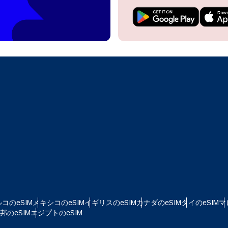
do I get my eSim?
アカウントにログインするか、数秒でアカウントを作成してください。
 your eSIM, start by checking if your device supports eSIM
logy. Then, contact your mobile carrier to request an eSIM activ
ill provide you with a QR code or activation details that you ca
Apple
で続ける
er in your device settings. Once activated, you can enjoy the ben
M without needing a physical SIM card!
またはメールで続ける
貨を選択
ルアドレス
語を選択
を検索
OTPを送信
 - 米ドル
KRW - 韓国ウォン
コのeSIM
メキシコのeSIM
イギリスのeSIM
カナダのeSIM
タイのeSIM
マ
nglish
Español
のeSIM
エジプトのeSIM
D - シンガポール・ドル
TWD - 新台湾ドル