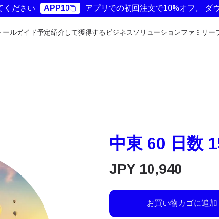
てください
APP10
アプリでの初回注文で10%オフ。
ダ
トールガイド
予定
紹介して獲得する
ビジネスソリューション
ファミリー
中東 60 日数 1
JPY
10,940
お買い物カゴに追加