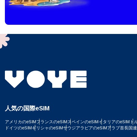
How 
To get
techno
They w
or ent
of eSI
通
メー
言
通貨
人気の国際eSIM
USD
アメリカのeSIM
フランスのeSIM
スペインのeSIM
イタリアのeSIM
トル
E
ドイツのeSIM
ギリシャのeSIM
サウジアラビアのeSIM
アラブ首長国連邦
SG