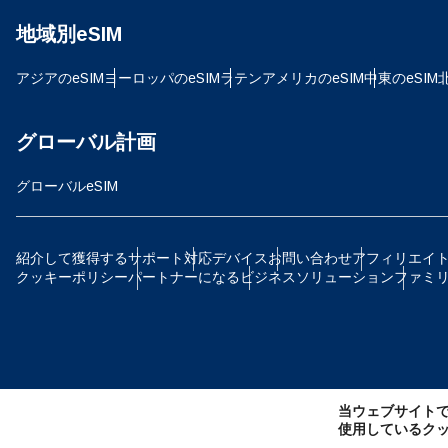
地域別eSIM
D
JPY
アジアのeSIM
ヨーロッパのeSIM
ラテンアメリカのeSIM
中東のeSIM
ية
TH
グローバル計画
グローバルeSIM
ID
P
紹介して獲得する
サポート
対応デバイス
お問い合わせ
アフィリエイ
クッキーポリシー
パートナーになる
ビジネスソリューション
ファミ
CAD
ไ
AE
当ウェブサイト
CH
使用しているク