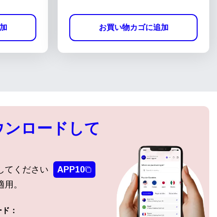
加
お買い物カゴに追加
ウンロードして
してください
APP10
適用。
ード：
ポップアップを閉じる