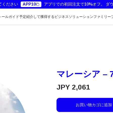
てください
APP10
アプリでの初回注文で10%オフ。
ダ
トールガイド
予定
紹介して獲得する
ビジネスソリューション
ファミリー
マレーシア – 7
JPY
2,061
お買い物カゴに追加