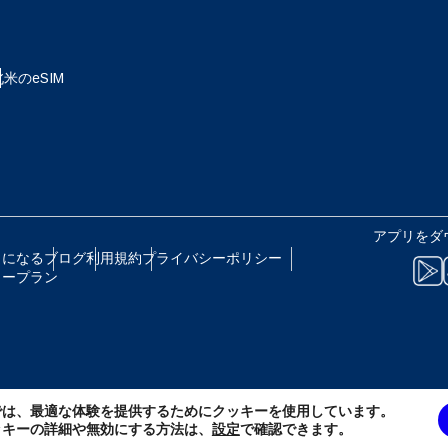
eutsch
Français
 - 日本円
EUR - ユーロ
北米のeSIM
עברית
العرب
B - タイ・バーツ
PHP - フィリピン・ペソ
日本語
한국어
R - インドネシア・ルピア
AUD - 豪ドル
アプリをダ
olski
Português
トになる
ブログ
利用規約
プライバシーポリシー
リープラン
 - カナダドル
GBP - ポンド
ทย
Türkçe
D - アラブ首長国連邦ディルハム
ILS - イスラエル新シェケル
简体中文
繁體中文
では、最適な体験を提供するためにクッキーを使用しています。
F - スイス・フラン
NZD - ニュージーランド・ドル
ッキーの詳細や無効にする方法は、
設定
で確認できます。