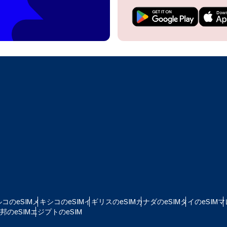
do I get my eSim?
アカウントにログインするか、数秒でアカウントを作成してください。
 your eSIM, start by checking if your device supports eSIM
logy. Then, contact your mobile carrier to request an eSIM activ
ill provide you with a QR code or activation details that you ca
Apple
で続ける
er in your device settings. Once activated, you can enjoy the ben
M without needing a physical SIM card!
またはメールで続ける
貨を選択
ルアドレス
語を選択
を検索
OTPを送信
 - 米ドル
KRW - 韓国ウォン
コのeSIM
メキシコのeSIM
イギリスのeSIM
カナダのeSIM
タイのeSIM
マ
nglish
Español
のeSIM
エジプトのeSIM
D - シンガポール・ドル
TWD - 新台湾ドル