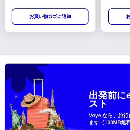
お買い物カゴに追加
出発前にe
スト
Voye なら、旅
ます（100MB無