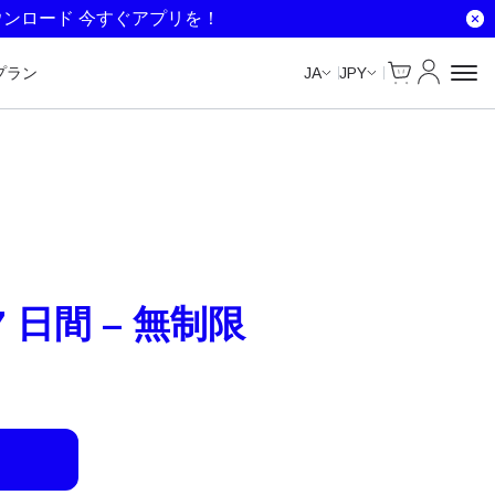
Unlimited Data
Unlimited Data
Unlimited Data
Unlimited Data
ウンロード 今すぐアプリを！
Cart
マイアカ
プラン
JA
JPY
 日間 – 無制限