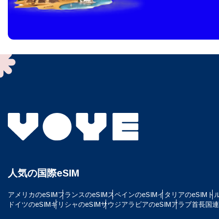
How 
To get
techno
They w
or ent
of eSI
通
メー
言
通貨
人気の国際eSIM
USD
アメリカのeSIM
フランスのeSIM
スペインのeSIM
イタリアのeSIM
トル
E
ドイツのeSIM
ギリシャのeSIM
サウジアラビアのeSIM
アラブ首長国連邦
SG