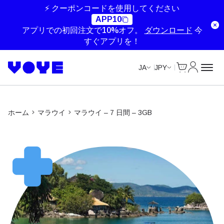
⚡ クーポンコードを使用してください
APP10
アプリでの初回注文で10%オフ。
ダウンロード
今
すぐアプリを！
Cart
マイアカ
JA
JPY
ホーム
マラウイ
マラウイ – 7 日間 – 3GB