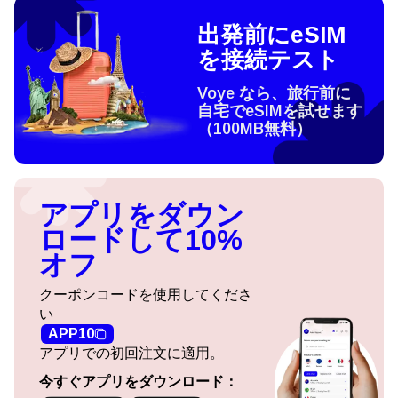
出発前にeSIM
を接続テスト
Voye なら、旅行前に
自宅でeSIMを試せます
（100MB無料）
アプリをダウン
ロードして10%
オフ
クーポンコードを使用してくださ
い
APP10
アプリでの初回注文に適用。
今すぐアプリをダウンロード：