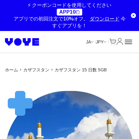
⚡ クーポンコードを使用してください
APP10
アプリでの初回注文で10%オフ。
ダウンロード
今
すぐアプリを！
Cart
マイアカ
JA
JPY
ホーム
カザフスタン
カザフスタン 15 日数 5GB