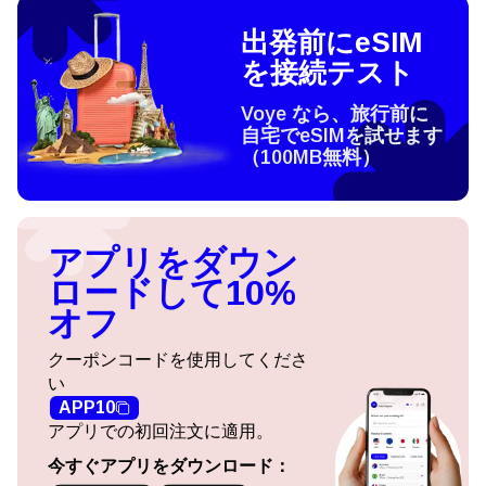
出発前にeSIM
を接続テスト
Voye なら、旅行前に
自宅でeSIMを試せます
（100MB無料）
アプリをダウン
ロードして10%
オフ
クーポンコードを使用してくださ
い
APP10
アプリでの初回注文に適用。
今すぐアプリをダウンロード：