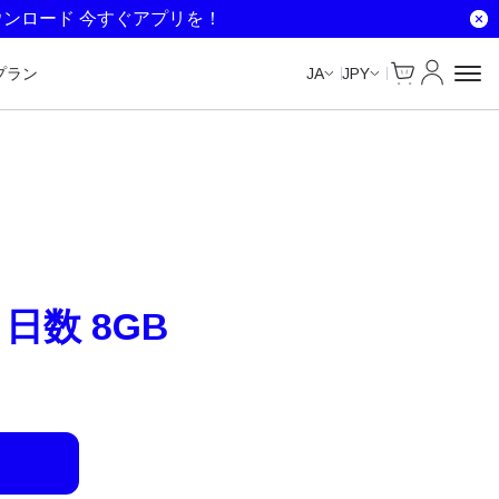
ウンロード 今すぐアプリを！
Cart
マイアカ
プラン
JA
JPY
 日数 8GB