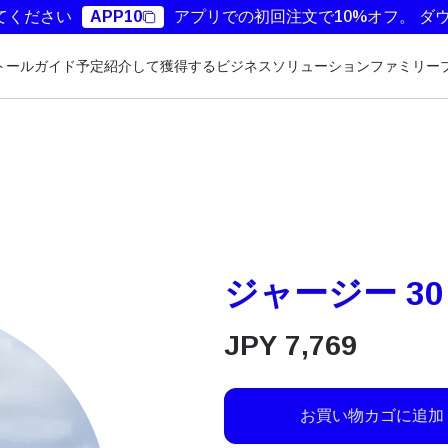
てください
APP10
アプリでの初回注文で10%オフ。
ダ
トールガイド
予定
紹介して獲得する
ビジネスソリューション
ファミリー
ジャージー 30
JPY
7,769
お買い物カゴに追加