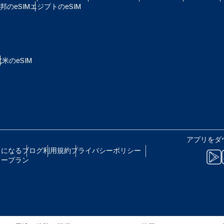
D - シンガポール・ドル
TWD - 新台湾ドル
のeSIM
エジプトのeSIM
eutsch
Français
 - 日本円
EUR - ユーロ
北米のeSIM
עברית
العرب
B - タイ・バーツ
PHP - フィリピン・ペソ
日本語
한국어
R - インドネシア・ルピア
AUD - 豪ドル
olski
Português
アプリをダ
 - カナダドル
GBP - ポンド
トになる
ブログ
利用規約
プライバシーポリシー
リープラン
ทย
Türkçe
D - アラブ首長国連邦ディルハム
ILS - イスラエル新シェケル
简体中文
繁體中文
F - スイス・フラン
NZD - ニュージーランド・ドル