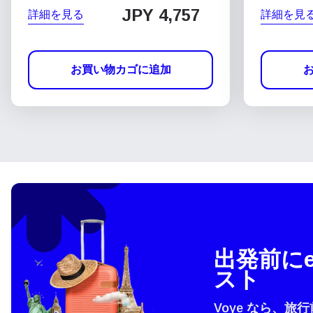
JPY 4,757
詳細を見る
詳細を見
お買い物カゴに追加
出発前にe
スト
Voye なら、旅