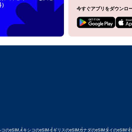
ログインまたは登録
料）
do I get my eSim?
今すぐアプリをダウンロ
アカウントにログインするか、数秒でアカウントを作成してください。
 your eSIM, start by checking if your device supports eSIM
logy. Then, contact your mobile carrier to request an eSIM activ
ill provide you with a QR code or activation details that you ca
Apple
で続ける
er in your device settings. Once activated, you can enjoy the ben
M without needing a physical SIM card!
またはメールで続ける
貨を選択
ルアドレス
語を選択
を検索
OTPを送信
 - 米ドル
KRW - 韓国ウォン
nglish
Español
コのeSIM
メキシコのeSIM
イギリスのeSIM
カナダのeSIM
タイのeSIM
マ