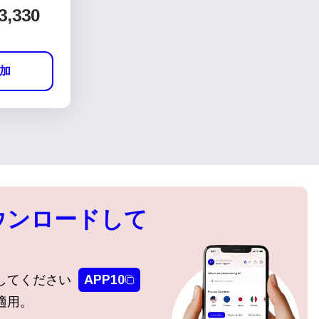
3,330
加
ウンロードして
してください
APP10
適用。