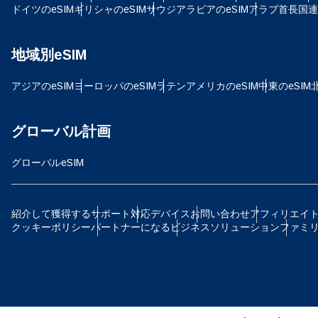
SG
ドイツのeSIM
ギリシャのeSIM
サウジアラビアのeSIM
アラブ首長国連邦
D
地域別eSIM
JPY
アジアのeSIM
ヨーロッパのeSIM
ラテンアメリカのeSIM
中東のeSIM
ية
TH
グローバル計画
ID
グローバルeSIM
P
CAD
紹介して獲得する
サポート
対応デバイス
お問い合わせ
アフィリエイ
クッキーポリシー
パートナーになる
ビジネスソリューション
ファミ
ไ
AE
CH