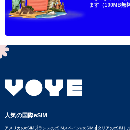
ます（100MB無
How 
To get
techno
They w
or ent
of eSI
通
メー
言
通貨
USD
人気の国際eSIM
E
アメリカのeSIM
フランスのeSIM
スペインのeSIM
イタリアのeSIM
トル