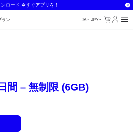
Unlimited Data
Unlimited Data
ウンロード 今すぐアプリを！
Cart
マイアカ
プラン
JA
JPY
日間 – 無制限 (6GB)