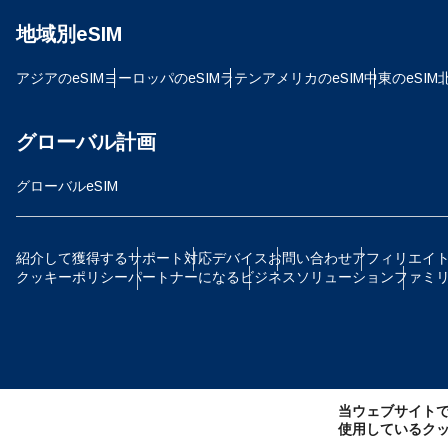
地域別eSIM
JPY
アジアのeSIM
ヨーロッパのeSIM
ラテンアメリカのeSIM
中東のeSIM
TH
グローバル計画
グローバルeSIM
ID
紹介して獲得する
サポート
対応デバイス
お問い合わせ
アフィリエイ
クッキーポリシー
パートナーになる
ビジネスソリューション
ファミ
CAD
AE
当ウェブサイト
CH
使用しているク