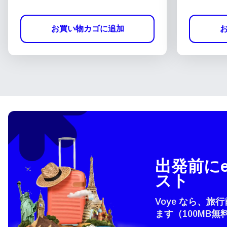
お買い物カゴに追加
出発前にe
スト
Voye なら、旅
ます（100MB無
言