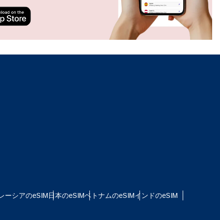
ation.
n scan
efits
ポップアップを閉じる
レーシアのeSIM
日本のeSIM
ベトナムのeSIM
インドのeSIM