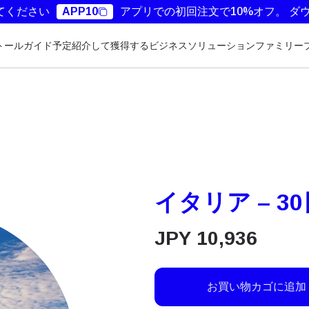
てください
APP10
アプリでの初回注文で10%オフ。
ダ
トールガイド
予定
紹介して獲得する
ビジネスソリューション
ファミリー
イタリア – 30
JPY
10,936
お買い物カゴに追加