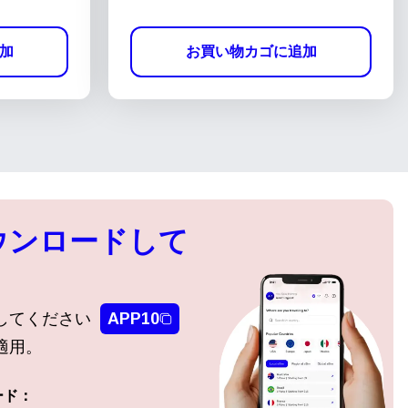
加
お買い物カゴに追加
ウンロードして
してください
APP10
適用。
ード：
ポップアップを閉じる
ポップアップを閉じる