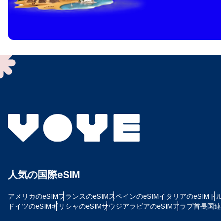
How 
To get
techno
They w
or ent
of eSI
通
メー
通貨
人気の国際eSIM
USD
アメリカのeSIM
フランスのeSIM
スペインのeSIM
イタリアのeSIM
トル
ドイツのeSIM
ギリシャのeSIM
サウジアラビアのeSIM
アラブ首長国連邦
SG