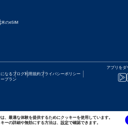
 - 日本円
EUR - ユーロ
北米のeSIM
B - タイ・バーツ
PHP - フィリピン・ペソ
R - インドネシア・ルピア
AUD - 豪ドル
アプリをダ
トになる
ブログ
利用規約
プライバシーポリシー
リープラン
 - カナダドル
GBP - ポンド
D - アラブ首長国連邦ディルハム
ILS - イスラエル新シェケル
では、最適な体験を提供するためにクッキーを使用しています。
F - スイス・フラン
NZD - ニュージーランド・ドル
ッキーの詳細や無効にする方法は、
設定
で確認できます。