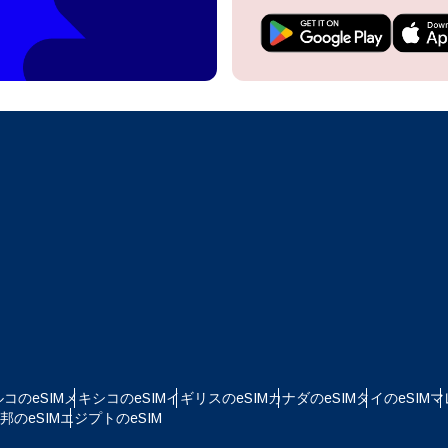
do I get my eSim?
アカウントにログインするか、数秒でアカウントを作成してください。
 your eSIM, start by checking if your device supports eSIM
logy. Then, contact your mobile carrier to request an eSIM activ
ill provide you with a QR code or activation details that you ca
Apple
で続ける
er in your device settings. Once activated, you can enjoy the ben
日本語
M without needing a physical SIM card!
またはメールで続ける
貨を選択
ルアドレス
を検索
OTPを送信
 - 米ドル
KRW - 韓国ウォン
コのeSIM
メキシコのeSIM
イギリスのeSIM
カナダのeSIM
タイのeSIM
マ
のeSIM
エジプトのeSIM
D - シンガポール・ドル
TWD - 新台湾ドル