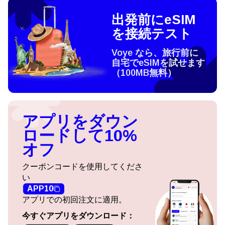
出発前にeSIM
を接続テスト
Voye なら、旅行前に
自宅でeSIMを試せます
（100MB無料）
アプリをダウン
ロードして10%
オフ
クーポンコードを使用してくださ
い
APP10
アプリでの初回注文に適用。
今すぐアプリをダウンロード：