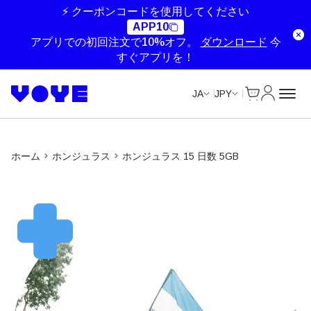
⚡ クーポンコードを使用してください
APP10
アプリでの初回注文で10%オフ。
ダウンロード
今
すぐアプリを！
Cart
マイアカ
JA
JPY
ホーム
ホンジュラス
ホンジュラス 15 日数 5GB