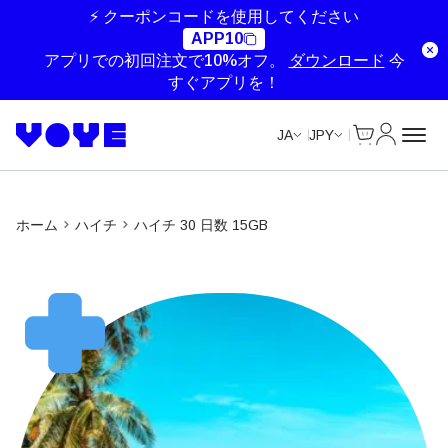
Unlimited Data
Unlimited Data
Unlimited Data
Unlimited Data
⚡ クーポンコードを使用してください
APP10
アプリでの初回注文で10%オフ。
ダウンロード
今
すぐアプリを！
Cart
マイアカ
JA
JPY
ホーム
ハイチ
ハイチ 30 日数 15GB