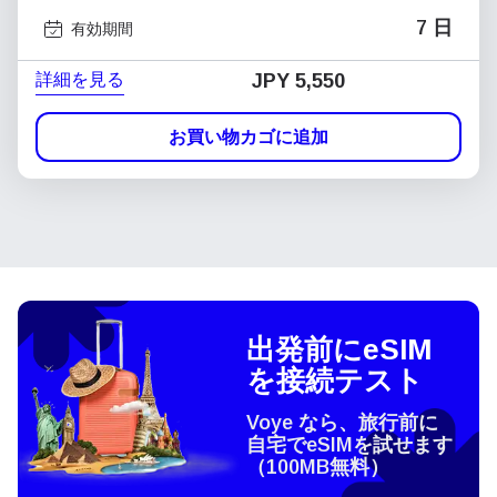
7 日
有効期間
詳細を見る
JPY 5,550
お買い物カゴに追加
出発前にeSIM
を接続テスト
Voye なら、旅行前に
自宅でeSIMを試せます
（100MB無料）