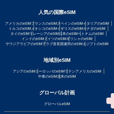
人気の国際eSIM
アメリカのeSIM
フランスのeSIM
スペインのeSIM
イタリアのeSIM
トルコのeSIM
メキシコのeSIM
イギリスのeSIM
カナダのeSIM
タイのeSIM
マレーシアのeSIM
日本のeSIM
ベトナムのeSIM
インドのeSIM
ドイツのeSIM
ギリシャのeSIM
サウジアラビアのeSIM
アラブ首長国連邦のeSIM
エジプトのeSIM
地域別eSIM
アジアのeSIM
ヨーロッパのeSIM
ラテンアメリカのeSIM
中東のeSIM
北米のeSIM
グローバル計画
グローバルeSIM