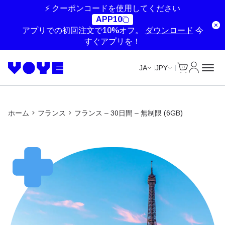
Unlimited Data
Unlimited Data
⚡ クーポンコードを使用してください
APP10
アプリでの初回注文で10%オフ。
ダウンロード
今
すぐアプリを！
Cart
マイアカ
JA
JPY
ホーム
フランス
フランス – 30日間 – 無制限 (6GB)