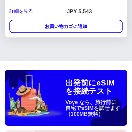
詳細を見る
JPY 5,543
お買い物カゴに追加
出発前にeSIM
を接続テスト
Voye なら、旅行前に
自宅でeSIMを試せます
（100MB無料）