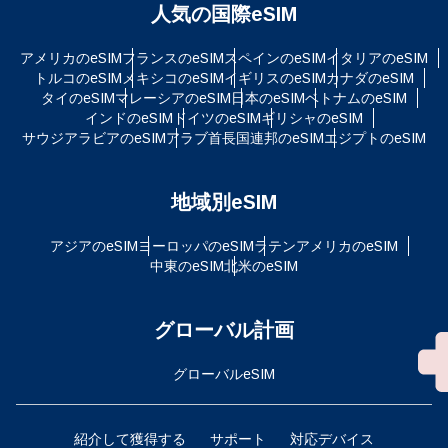
人気の国際eSIM
アメリカのeSIM
フランスのeSIM
スペインのeSIM
イタリアのeSIM
トルコのeSIM
メキシコのeSIM
イギリスのeSIM
カナダのeSIM
タイのeSIM
マレーシアのeSIM
日本のeSIM
ベトナムのeSIM
インドのeSIM
ドイツのeSIM
ギリシャのeSIM
サウジアラビアのeSIM
アラブ首長国連邦のeSIM
エジプトのeSIM
地域別eSIM
アジアのeSIM
ヨーロッパのeSIM
ラテンアメリカのeSIM
中東のeSIM
北米のeSIM
グローバル計画
グローバルeSIM
紹介して獲得する
サポート
対応デバイス