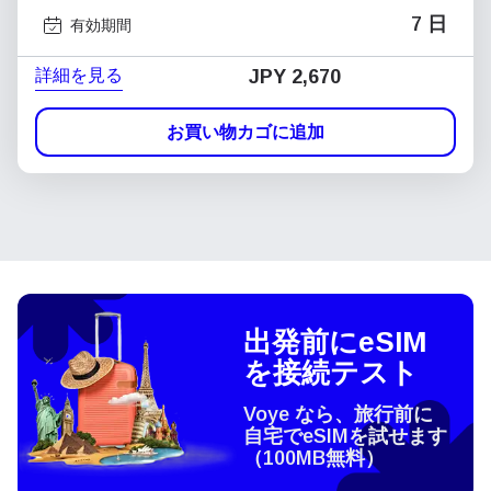
7 日
有効期間
詳細を見る
JPY 2,670
お買い物カゴに追加
出発前にeSIM
を接続テスト
Voye なら、旅行前に
自宅でeSIMを試せます
（100MB無料）