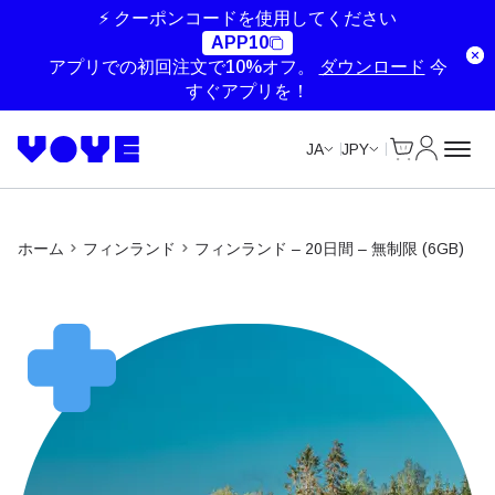
Unlimited Data
Unlimited Data
Unlimited Data
Unlimited Data
⚡ クーポンコードを使用してください
APP10
アプリでの初回注文で10%オフ。
ダウンロード
今
すぐアプリを！
Cart
マイアカ
JA
JPY
ホーム
フィンランド
フィンランド – 20日間 – 無制限 (6GB)