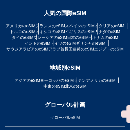
人気の国際eSIM
アメリカのeSIM
フランスのeSIM
スペインのeSIM
イタリアのeSIM
トルコのeSIM
メキシコのeSIM
イギリスのeSIM
カナダのeSIM
タイのeSIM
マレーシアのeSIM
日本のeSIM
ベトナムのeSIM
インドのeSIM
ドイツのeSIM
ギリシャのeSIM
サウジアラビアのeSIM
アラブ首長国連邦のeSIM
エジプトのeSIM
地域別eSIM
アジアのeSIM
ヨーロッパのeSIM
ラテンアメリカのeSIM
中東のeSIM
北米のeSIM
グローバル計画
グローバルeSIM