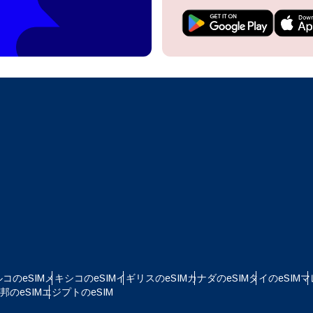
do I get my eSim?
アカウントにログインするか、数秒でアカウントを作成してください。
 your eSIM, start by checking if your device supports eSIM
logy. Then, contact your mobile carrier to request an eSIM activ
ill provide you with a QR code or activation details that you ca
Apple
で続ける
er in your device settings. Once activated, you can enjoy the ben
M without needing a physical SIM card!
またはメールで続ける
貨を選択
ルアドレス
語を選択
を検索
OTPを送信
 - 米ドル
KRW - 韓国ウォン
コのeSIM
メキシコのeSIM
イギリスのeSIM
カナダのeSIM
タイのeSIM
マ
nglish
Español
のeSIM
エジプトのeSIM
D - シンガポール・ドル
TWD - 新台湾ドル