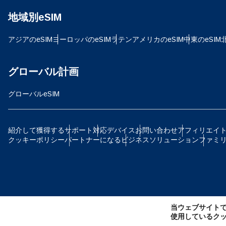
地域別eSIM
D
JPY
アジアのeSIM
ヨーロッパのeSIM
ラテンアメリカのeSIM
中東のeSIM
ية
TH
グローバル計画
グローバルeSIM
ID
P
紹介して獲得する
サポート
対応デバイス
お問い合わせ
アフィリエイ
クッキーポリシー
パートナーになる
ビジネスソリューション
ファミ
CAD
ไ
AE
当ウェブサイト
CH
使用しているク