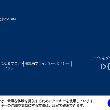
eutsch
Français
 - 日本円
EUR - ユーロ
北米のeSIM
עברית
العرب
B - タイ・バーツ
PHP - フィリピン・ペソ
日本語
한국어
R - インドネシア・ルピア
AUD - 豪ドル
アプリをダ
olski
Português
トになる
ブログ
利用規約
プライバシーポリシー
リープラン
 - カナダドル
GBP - ポンド
ทย
Türkçe
D - アラブ首長国連邦ディルハム
ILS - イスラエル新シェケル
简体中文
繁體中文
では、最適な体験を提供するためにクッキーを使用しています。
F - スイス・フラン
NZD - ニュージーランド・ドル
ッキーの詳細や無効にする方法は、
設定
で確認できます。