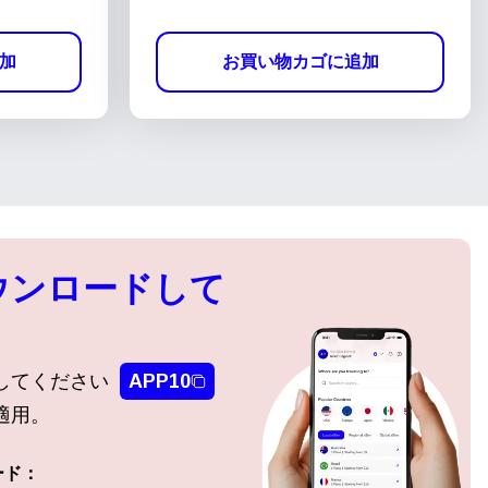
加
お買い物カゴに追加
ウンロードして
してください
APP10
適用。
ード：
ポップアップを閉じる