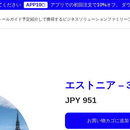
てください
APP10
アプリでの初回注文で10%オフ。
ダ
トールガイド
予定
紹介して獲得する
ビジネスソリューション
ファミリー
エストニア – 
JPY
951
お買い物カゴに追加