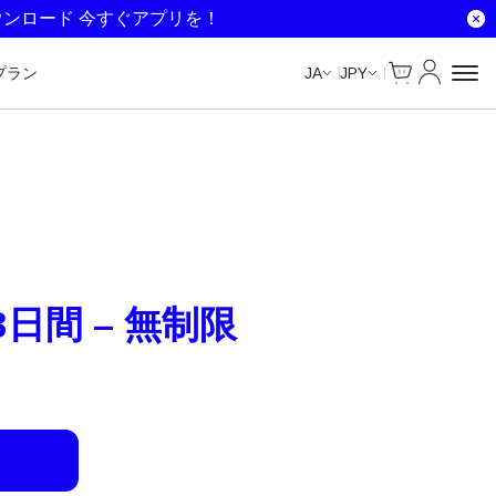
Unlimited Data
Unlimited Data
Unlimited Data
Unlimited Data
ウンロード 今すぐアプリを！
Cart
マイアカ
プラン
JA
JPY
3日間 – 無制限