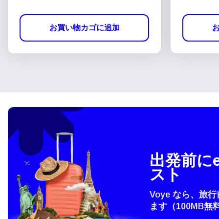
お買い物カゴに追加
出発前にe
スト
Voye なら、旅
ます（100MB無