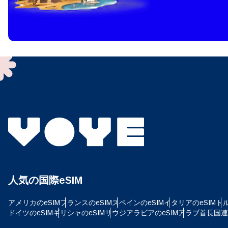
How 
To get
techno
They w
or ent
of eSI
通
メー
言
通貨
人気の国際eSIM
USD
アメリカのeSIM
フランスのeSIM
スペインのeSIM
イタリアのeSIM
トル
E
ドイツのeSIM
ギリシャのeSIM
サウジアラビアのeSIM
アラブ首長国連邦
SG