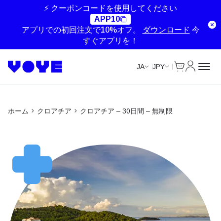
Unlimited Data
Unlimited Data
Unlimited Data
Unlimited Data
⚡ クーポンコードを使用してください
APP10
アプリでの初回注文で10%オフ。
ダウンロード
今
すぐアプリを！
Cart
マイアカ
JA
JPY
ホーム
クロアチア
クロアチア – 30日間 – 無制限