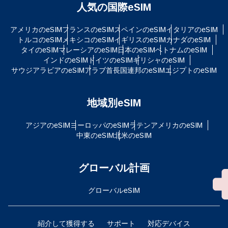
人気の国際eSIM
アメリカのeSIM
フランスのeSIM
スペインのeSIM
イタリアのeSIM
トルコのeSIM
メキシコのeSIM
イギリスのeSIM
カナダのeSIM
タイのeSIM
マレーシアのeSIM
日本のeSIM
ベトナムのeSIM
インドのeSIM
ドイツのeSIM
ギリシャのeSIM
サウジアラビアのeSIM
アラブ首長国連邦のeSIM
エジプトのeSIM
地域別eSIM
アジアのeSIM
ヨーロッパのeSIM
ラテンアメリカのeSIM
中東のeSIM
北米のeSIM
グローバル計画
グローバルeSIM
紹介して獲得する
サポート
対応デバイス