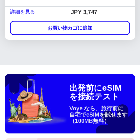
詳細を見る
JPY 3,747
お買い物カゴに追加
出発前にeSIM
を接続テスト
Voye なら、旅行前に
自宅でeSIMを試せます
（100MB無料）