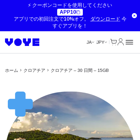
Unlimited Data
Unlimited Data
Unlimited Data
Unlimited Data
⚡ クーポンコードを使用してください
APP10
アプリでの初回注文で10%オフ。
ダウンロード
今
すぐアプリを！
Cart
マイアカ
JA
JPY
ホーム
クロアチア
クロアチア – 30 日間 – 15GB