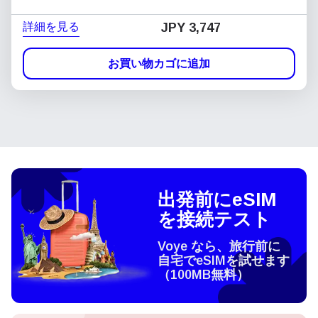
詳細を見る
JPY 3,747
お買い物カゴに追加
出発前にeSIM
を接続テスト
Voye なら、旅行前に
自宅でeSIMを試せます
（100MB無料）