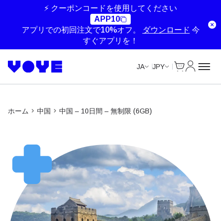
Unlimited Data
Unlimited Data
Unlimited Data
Unlimited Data
⚡ クーポンコードを使用してください
APP10
アプリでの初回注文で10%オフ。
ダウンロード
今
すぐアプリを！
Cart
マイアカ
JA
JPY
ホーム
中国
中国 – 10日間 – 無制限 (6GB)