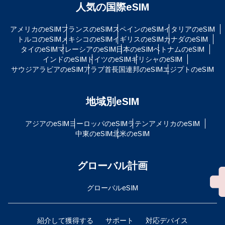
人気の国際eSIM
アメリカのeSIM
フランスのeSIM
スペインのeSIM
イタリアのeSIM
トルコのeSIM
メキシコのeSIM
イギリスのeSIM
カナダのeSIM
タイのeSIM
マレーシアのeSIM
日本のeSIM
ベトナムのeSIM
インドのeSIM
ドイツのeSIM
ギリシャのeSIM
サウジアラビアのeSIM
アラブ首長国連邦のeSIM
エジプトのeSIM
地域別eSIM
アジアのeSIM
ヨーロッパのeSIM
ラテンアメリカのeSIM
中東のeSIM
北米のeSIM
グローバル計画
グローバルeSIM
紹介して獲得する
サポート
対応デバイス