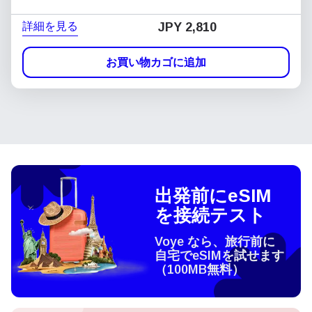
詳細を見る
JPY 2,810
お買い物カゴに追加
出発前にeSIM
を接続テスト
Voye なら、旅行前に
自宅でeSIMを試せます
（100MB無料）