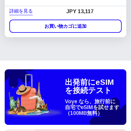
詳細を見る
JPY 13,117
お買い物カゴに追加
出発前にeSIM
を接続テスト
Voye なら、旅行前に
自宅でeSIMを試せます
（100MB無料）