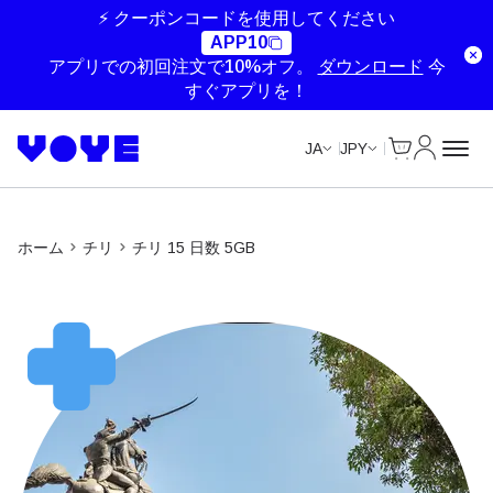
Unlimited Data
Unlimited Data
Unlimited Data
Unlimited Data
⚡ クーポンコードを使用してください
APP10
アプリでの初回注文で10%オフ。
ダウンロード
今
すぐアプリを！
Cart
マイアカ
JA
JPY
ホーム
チリ
チリ 15 日数 5GB