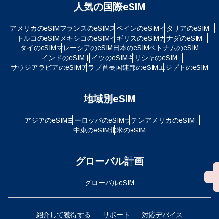
人気の国際eSIM
アメリカのeSIM
フランスのeSIM
スペインのeSIM
イタリアのeSIM
トルコのeSIM
メキシコのeSIM
イギリスのeSIM
カナダのeSIM
タイのeSIM
マレーシアのeSIM
日本のeSIM
ベトナムのeSIM
インドのeSIM
ドイツのeSIM
ギリシャのeSIM
サウジアラビアのeSIM
アラブ首長国連邦のeSIM
エジプトのeSIM
地域別eSIM
アジアのeSIM
ヨーロッパのeSIM
ラテンアメリカのeSIM
中東のeSIM
北米のeSIM
グローバル計画
グローバルeSIM
紹介して獲得する
サポート
対応デバイス