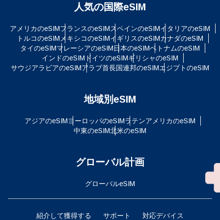
人気の国際eSIM
アメリカのeSIM
フランスのeSIM
スペインのeSIM
イタリアのeSIM
トルコのeSIM
メキシコのeSIM
イギリスのeSIM
カナダのeSIM
タイのeSIM
マレーシアのeSIM
日本のeSIM
ベトナムのeSIM
インドのeSIM
ドイツのeSIM
ギリシャのeSIM
サウジアラビアのeSIM
アラブ首長国連邦のeSIM
エジプトのeSIM
地域別eSIM
アジアのeSIM
ヨーロッパのeSIM
ラテンアメリカのeSIM
中東のeSIM
北米のeSIM
グローバル計画
グローバルeSIM
紹介して獲得する
サポート
対応デバイス