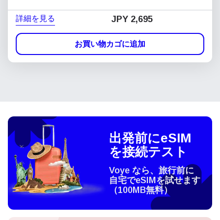
詳細を見る
JPY 2,695
お買い物カゴに追加
出発前にeSIM
を接続テスト
Voye なら、旅行前に
自宅でeSIMを試せます
（100MB無料）