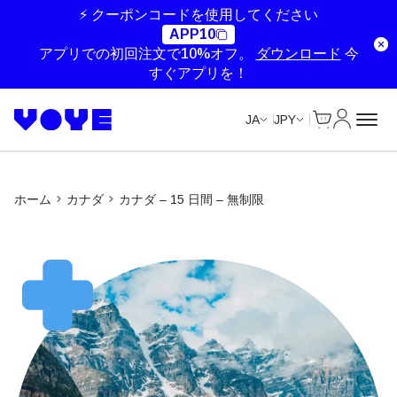
Unlimited Data
Unlimited Data
⚡ クーポンコードを使用してください
APP10
アプリでの初回注文で10%オフ。
ダウンロード
今
すぐアプリを！
Cart
マイアカ
JA
JPY
ホーム
カナダ
カナダ – 15 日間 – 無制限