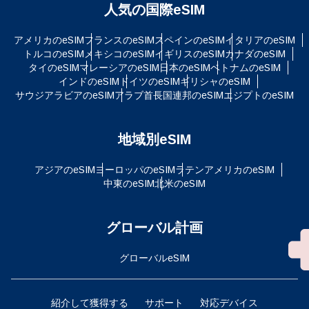
人気の国際eSIM
アメリカのeSIM
フランスのeSIM
スペインのeSIM
イタリアのeSIM
トルコのeSIM
メキシコのeSIM
イギリスのeSIM
カナダのeSIM
タイのeSIM
マレーシアのeSIM
日本のeSIM
ベトナムのeSIM
インドのeSIM
ドイツのeSIM
ギリシャのeSIM
サウジアラビアのeSIM
アラブ首長国連邦のeSIM
エジプトのeSIM
地域別eSIM
アジアのeSIM
ヨーロッパのeSIM
ラテンアメリカのeSIM
中東のeSIM
北米のeSIM
グローバル計画
グローバルeSIM
紹介して獲得する
サポート
対応デバイス