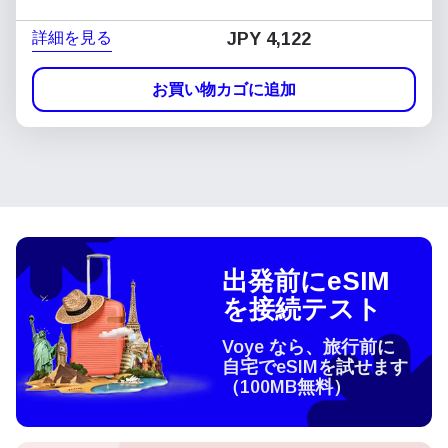
詳細を見る
JPY 4,122
お買い物カゴに追加
出発前にeSIM
を接続テスト
Voye なら、旅行前に
自宅でeSIMを試せます
（100MB無料）