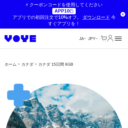
Unlimited Data
Unlimited Data
Unlimited Data
⚡ クーポンコードを使用してください
APP10
アプリでの初回注文で10%オフ。
ダウンロード
今
すぐアプリを！
Cart
マイアカ
JA
JPY
ホーム
カナダ
カナダ 15日間 6GB