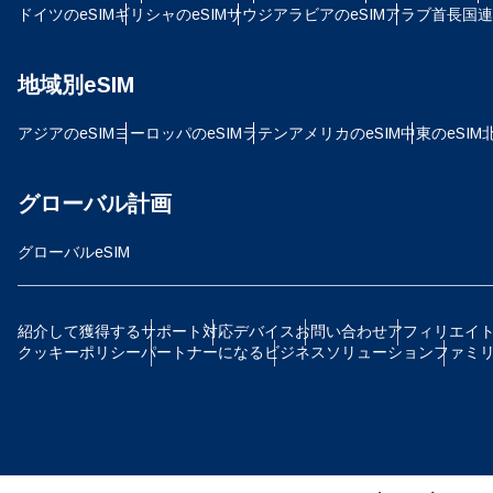
SG
ドイツのeSIM
ギリシャのeSIM
サウジアラビアのeSIM
アラブ首長国連邦
D
地域別eSIM
JPY
アジアのeSIM
ヨーロッパのeSIM
ラテンアメリカのeSIM
中東のeSIM
ية
TH
グローバル計画
ID
グローバルeSIM
P
CAD
紹介して獲得する
サポート
対応デバイス
お問い合わせ
アフィリエイ
クッキーポリシー
パートナーになる
ビジネスソリューション
ファミ
ไ
AE
CH