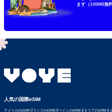
ます（100MB無
How 
To get
techno
They w
or ent
of eSI
通
メー
言
通貨
USD
人気の国際eSIM
E
アメリカのeSIM
フランスのeSIM
スペインのeSIM
イタリアのeSIM
トル