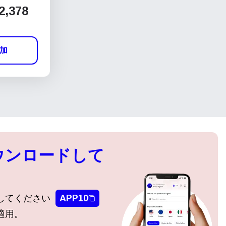
2,378
加
ウンロードして
してください
APP10
適用。