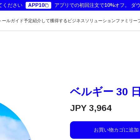
てください
APP10
アプリでの初回注文で10%オフ。
ダ
トールガイド
予定
紹介して獲得する
ビジネスソリューション
ファミリー
ベルギー 30 日
JPY
3,964
お買い物カゴに追加