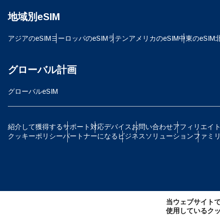
地域別eSIM
D
JPY
アジアのeSIM
ヨーロッパのeSIM
ラテンアメリカのeSIM
中東のeSIM
ية
TH
グローバル計画
グローバルeSIM
ID
P
紹介して獲得する
サポート
対応デバイス
お問い合わせ
アフィリエイ
クッキーポリシー
パートナーになる
ビジネスソリューション
ファミ
CAD
ไ
AE
当ウェブサイト
CH
使用しているク