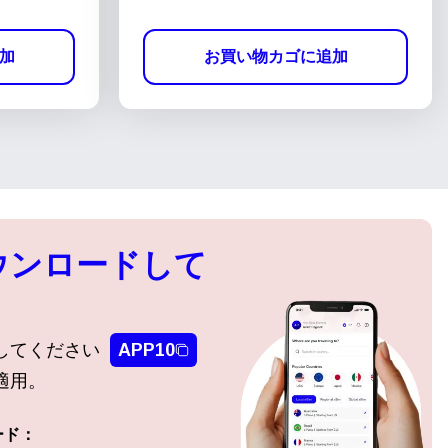
加
お買い物カゴに追加
ウンロードして
してください
APP10
適用。
ード：
ポップアップを閉じる