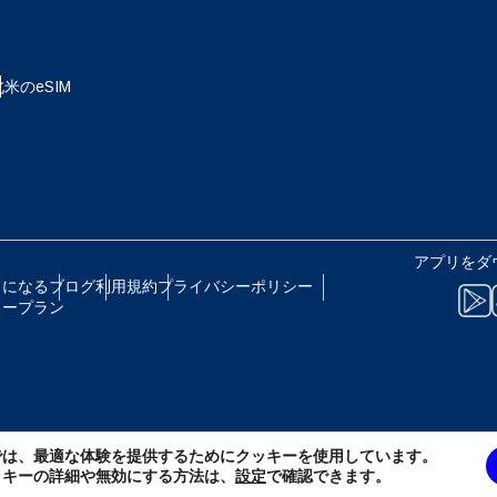
eutsch
Français
 - 日本円
EUR - ユーロ
北米のeSIM
עברית
العرب
B - タイ・バーツ
PHP - フィリピン・ペソ
日本語
한국어
R - インドネシア・ルピア
AUD - 豪ドル
アプリをダ
olski
Português
トになる
ブログ
利用規約
プライバシーポリシー
リープラン
 - カナダドル
GBP - ポンド
ทย
Türkçe
D - アラブ首長国連邦ディルハム
ILS - イスラエル新シェケル
简体中文
繁體中文
では、最適な体験を提供するためにクッキーを使用しています。
F - スイス・フラン
NZD - ニュージーランド・ドル
ッキーの詳細や無効にする方法は、
設定
で確認できます。