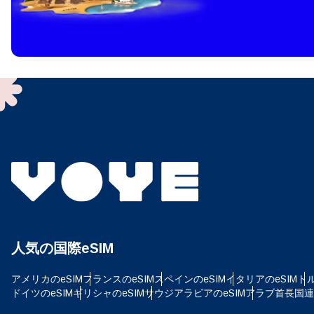
How 
To get
techno
They w
or ent
of eSI
通
メー
言
通貨
人気の国際eSIM
USD
アメリカのeSIM
フランスのeSIM
スペインのeSIM
イタリアのeSIM
トル
E
ドイツのeSIM
ギリシャのeSIM
サウジアラビアのeSIM
アラブ首長国連邦
SG