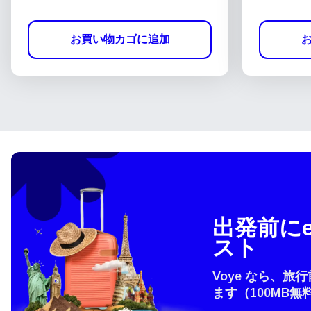
お買い物カゴに追加
出発前にe
スト
Voye なら、旅
ます（100MB無