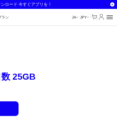
Unlimited Data
Unlimited Data
Unlimited Data
Unlimited Data
ウンロード 今すぐアプリを！
Cart
マイアカ
プラン
JA
JPY
数 25GB