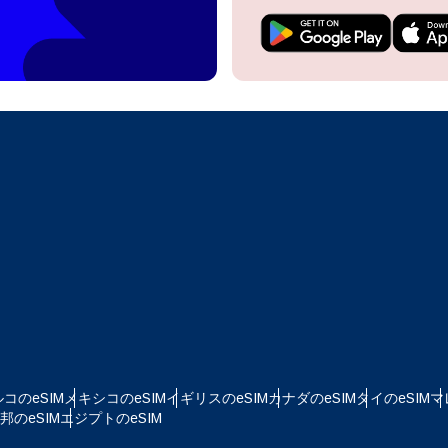
do I get my eSim?
アカウントにログインするか、数秒でアカウントを作成してください。
 your eSIM, start by checking if your device supports eSIM
logy. Then, contact your mobile carrier to request an eSIM activ
ill provide you with a QR code or activation details that you ca
Apple
で続ける
er in your device settings. Once activated, you can enjoy the ben
M without needing a physical SIM card!
またはメールで続ける
貨を選択
ルアドレス
語を選択
を検索
OTPを送信
 - 米ドル
KRW - 韓国ウォン
コのeSIM
メキシコのeSIM
イギリスのeSIM
カナダのeSIM
タイのeSIM
マ
nglish
Español
のeSIM
エジプトのeSIM
D - シンガポール・ドル
TWD - 新台湾ドル