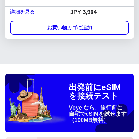
詳細を見る
JPY 3,964
お買い物カゴに追加
出発前にeSIM
を接続テスト
Voye なら、旅行前に
自宅でeSIMを試せます
（100MB無料）