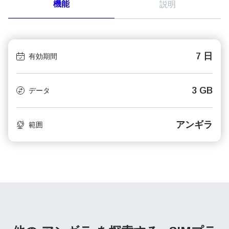
機能
説明
7 日
有効期間
3 GB
データ
アンギラ
範囲