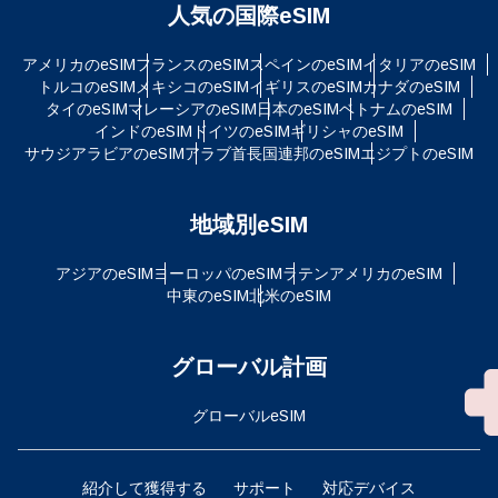
人気の国際eSIM
アメリカのeSIM
フランスのeSIM
スペインのeSIM
イタリアのeSIM
トルコのeSIM
メキシコのeSIM
イギリスのeSIM
カナダのeSIM
タイのeSIM
マレーシアのeSIM
日本のeSIM
ベトナムのeSIM
インドのeSIM
ドイツのeSIM
ギリシャのeSIM
サウジアラビアのeSIM
アラブ首長国連邦のeSIM
エジプトのeSIM
地域別eSIM
アジアのeSIM
ヨーロッパのeSIM
ラテンアメリカのeSIM
中東のeSIM
北米のeSIM
グローバル計画
グローバルeSIM
紹介して獲得する
サポート
対応デバイス