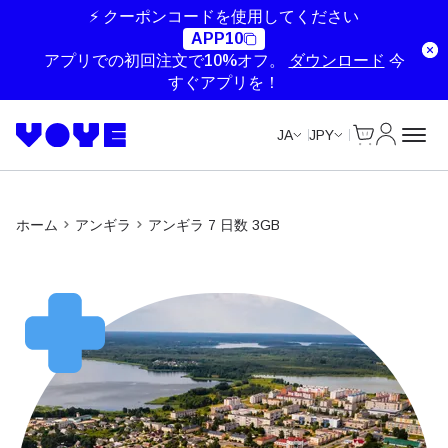
Unlimited Data
Unlimited Data
Unlimited Data
Unlimited Data
⚡ クーポンコードを使用してください
APP10
アプリでの初回注文で10%オフ。
ダウンロード
今
すぐアプリを！
Cart
マイアカ
JA
JPY
ホーム
アンギラ
アンギラ 7 日数 3GB