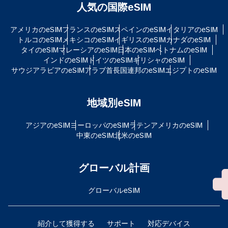
人気の国際eSIM
アメリカのeSIM
フランスのeSIM
スペインのeSIM
イタリアのeSIM
トルコのeSIM
メキシコのeSIM
イギリスのeSIM
カナダのeSIM
タイのeSIM
マレーシアのeSIM
日本のeSIM
ベトナムのeSIM
インドのeSIM
ドイツのeSIM
ギリシャのeSIM
サウジアラビアのeSIM
アラブ首長国連邦のeSIM
エジプトのeSIM
地域別eSIM
アジアのeSIM
ヨーロッパのeSIM
ラテンアメリカのeSIM
中東のeSIM
北米のeSIM
グローバル計画
グローバルeSIM
紹介して獲得する
サポート
対応デバイス