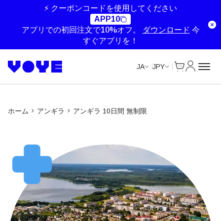
Unlimited Data
Unlimited Data
Unlimited Data
⚡ クーポンコードを使用してください
APP10
アプリでの初回注文で10%オフ。
ダウンロード
今
すぐアプリを！
Cart
マイアカ
JA
JPY
ホーム
アンギラ
アンギラ 10日間 無制限