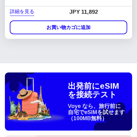
詳細を見る
JPY 11,892
お買い物カゴに追加
出発前にeSIM
を接続テスト
Voye なら、旅行前に
自宅でeSIMを試せます
（100MB無料）