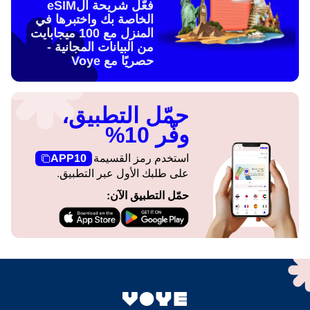
فعّل شريحة الeSIM
الخاصة بك واختبرها في
المنزل مع 100 ميجابايت
من البيانات المجانية -
حصريًا مع Voye
حمّل التطبيق،
وفّر 10%
استخدم رمز القسيمة
APP10
على طلبك الأول عبر التطبيق.
حمّل التطبيق الآن: