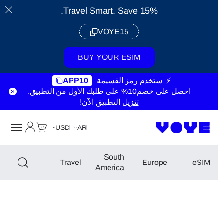
Travel Smart. Save 15%.
VOYE15
BUY YOUR ESIM
⚡ استخدم رمز القسيمة
APP10
احصل على خصم10% على طلبك الأول من التطبيق.
تنزيل
التطبيق الآن!
Cart
حسابي
USD
AR
South
Travel
Europe
eSIM
America