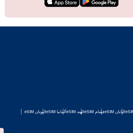
techn
They 
or e
اليابان eSIM
فيتنام eSIM
الهند eSIM
ألمانيا eSIM
اليونان eSIM