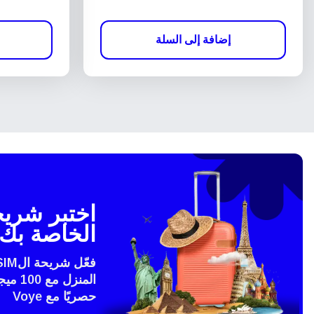
إضافة إلى السلة
الخاصة بك 
المنزل
حصريًا مع Voye
إغلاق 
eSim?