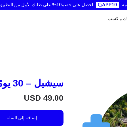
مة
APP10
احصل على خصم10% على طلبك الأول من التطبيق.
ك واكسب
سيشيل – 30 يومًا – 8 جيجابايت
USD
49.00
إضافة إلى السلة