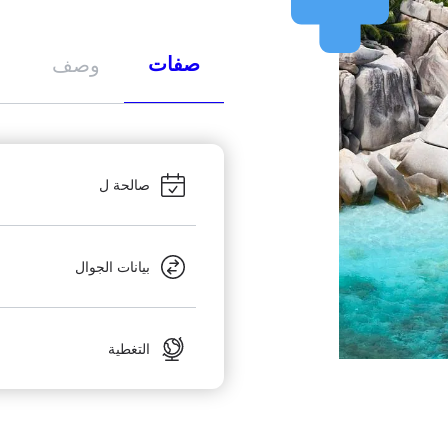
صفات
وصف
صالحة ل
بيانات الجوال
التغطية