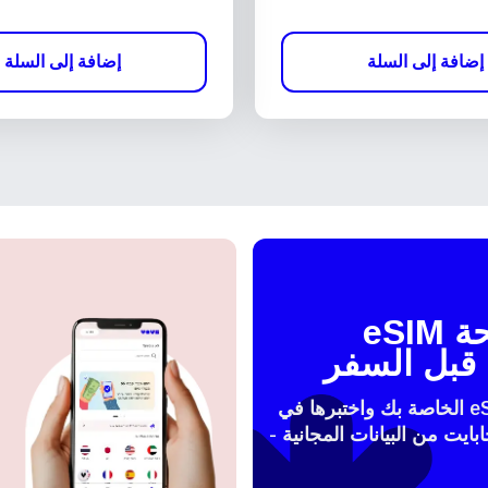
إضافة إلى السلة
إضافة إلى السلة
اختبر شريحة eSIM
قبل السفر
فعّل شريحة الeSIM الخاصة بك واختبرها في
 مع 100 ميجابايت من البيانات المجانية -
النافذة
تسجيل الدخول أو إنشاء حساب
How do I get my 