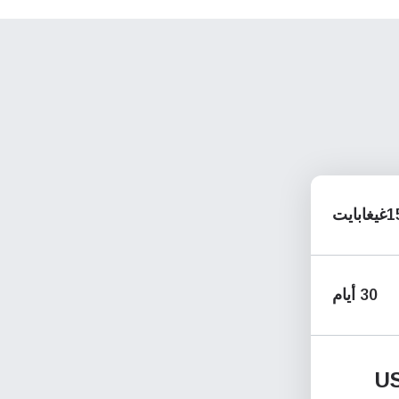
يغابايت
30 أيام
U