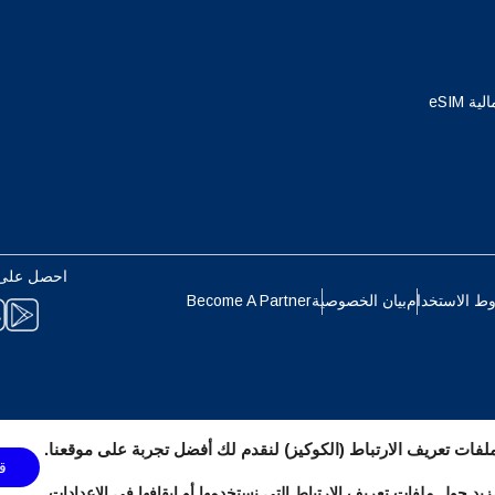
Français
Deuts
EUR - يورو
ة eSIM
ربية
עברית
PHP - البيزو الفلبيني
한국어
日本
AUD - دولار استرالي
احصل على 
Português
Pols
ط الاستخدام
بيان الخصوصية
Become A Partner
GBP - جنيه استرليني
Türkçe
ไ
ILS - شيكل إسرائيلي جديد
繁體中文
简体中
فات تعريف الارتباط (الكوكيز) لنقدم لك أفضل تجربة على موقعنا.
ق
NZD - دولار نيوزيلندي
يد حول ملفات تعريف الارتباط التي نستخدمها أو إيقافها في
الإعدادات
.