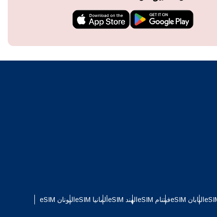
techn
They 
or e
اليابان eSIM
فيتنام eSIM
الهند eSIM
ألمانيا eSIM
اليونان eSIM