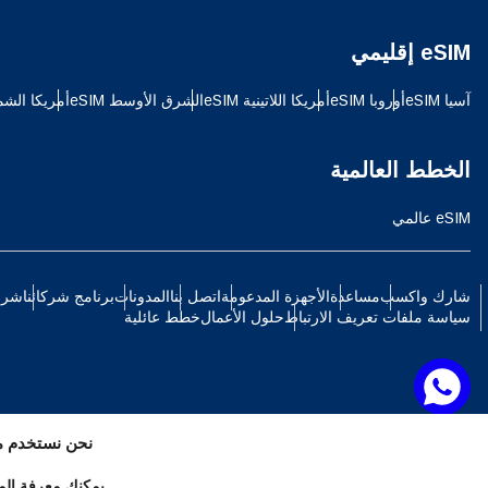
ch
eSIM إقليمي
JPY - ين ياباني
آسيا eSIM
أوروبا eSIM
أمريكا اللاتينية eSIM
الشرق الأوسط eSIM
أمريكا الشمالي
الع
THB - البات التايلندي
الخطط العالمية
語
eSIM عالمي
IDR - الروبية الاندونيسية
ki
شارك واكسب
مساعدة
الأجهزة المدعومة
اتصل بنا
المدونات
برنامج شركائنا
شرو
CAD - دولار كندي
سياسة ملفات تعريف الارتباط
حلول الأعمال
خطط عائلية
ทย
AED - درهم الإمارات العربية المتحدة
文
نحن نستخدم مل
CHF - فرنك سويسري
يمكنك معرفة المز