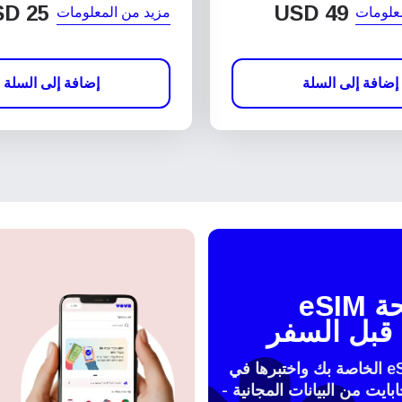
SD
25
USD
49
علومات
مزيد من المعلومات
إضافة إلى السلة
إضافة إلى السلة
اختبر شريحة eSIM
قبل السفر
فعّل شريحة الeSIM الخاصة بك واختبرها في
 مع 100 ميجابايت من البيانات المجانية -
النافذة