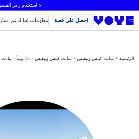
Unlimited Data
Unlimited Data
Unlimited Data
⚡ استخدم رمز القسي
احصل على خطة
معلومات عنا
الدعم
شار
الرئيسية
سانت كيتس ونيفيس
سانت كيتس ونيفيس – 15 يوماً – بيانات غير محدودة