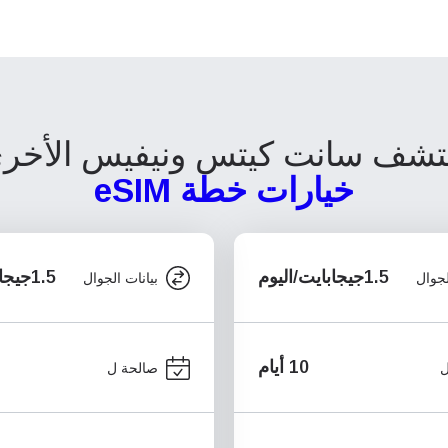
تشف سانت كيتس ونيفيس الأخر
خيارات خطة eSIM
1.5جيجابايت/اليوم
1.5جيجابايت/اليوم
لجوال
بيانات الجوال
10 أيام
ل
صالحة ل