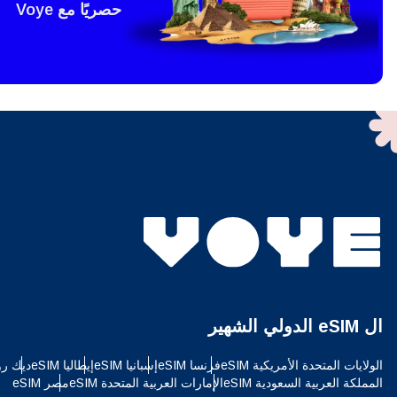
حصريًا مع Voye
eSim?
ts eSIM
vation.
an scan
enefits
M card!
حدد ا
البريد 
إغلاق 
اختر 
إغلاق 
البحث ع
ال eSIM الدولي الشهير
USD - دولار امريكي (الولايات المتحدة).
الولايات المتحدة الأمريكية eSIM
فرنسا eSIM
إسبانيا eSIM
إيطاليا eSIM
ديك رومى
sh
المملكة العربية السعودية eSIM
الإمارات العربية المتحدة eSIM
مصر eSIM
SGD - الدولار السنغافوري