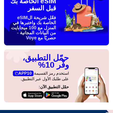
eSIM الخاصة بك
قبل السفر
فعّل شريحة الeSIM
الخاصة بك واختبرها في
المنزل مع 100 ميجابايت
من البيانات المجانية -
حصريًا مع Voye
حمّل التطبيق،
وفّر 10%
استخدم رمز القسيمة
APP10
على طلبك الأول عبر التطبيق.
حمّل التطبيق الآن: