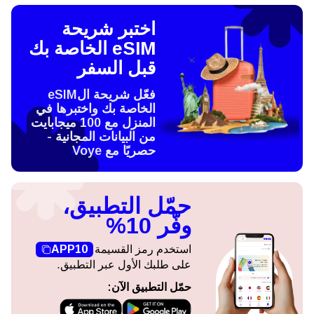
اختبر شريحة
eSIM الخاصة بك
قبل السفر
فعّل شريحة الeSIM
الخاصة بك واختبرها في
المنزل مع 100 ميجابايت
من البيانات المجانية -
حصريًا مع Voye
حمّل التطبيق،
وفّر 10%
استخدم رمز القسيمة
APP10
على طلبك الأول عبر التطبيق.
حمّل التطبيق الآن: