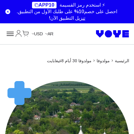
⚡ استخدم رمز القسيمة
APP10
احصل على خصم10% على طلبك الأول من التطبيق.
تنزيل
التطبيق الآن!
Cart
حسابي
USD
AR
الرئيسية
مولدوفا
مولدوفا 30 أيام 8غيغابايت