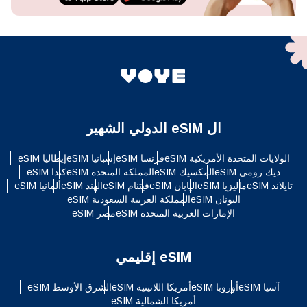
ال eSIM الدولي الشهير
الولايات المتحدة الأمريكية eSIM
فرنسا eSIM
إسبانيا eSIM
إيطاليا eSIM
ديك رومى eSIM
المكسيك eSIM
المملكة المتحدة eSIM
كندا eSIM
تايلاند eSIM
ماليزيا eSIM
اليابان eSIM
فيتنام eSIM
الهند eSIM
ألمانيا eSIM
اليونان eSIM
المملكة العربية السعودية eSIM
الإمارات العربية المتحدة eSIM
مصر eSIM
eSIM إقليمي
آسيا eSIM
أوروبا eSIM
أمريكا اللاتينية eSIM
الشرق الأوسط eSIM
أمريكا الشمالية eSIM