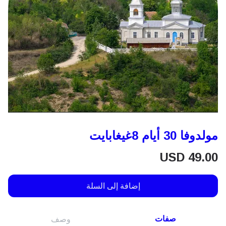
مولدوفا 30 أيام 8غيغابايت
USD
49.00
إضافة إلى السلة
صفات
وصف