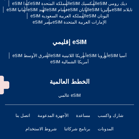
ديك رومى eSIM
المكسيك eSIM
المملكة المتحدة eSIM
كندا eSIM
تايلاند eSIM
ماليزيا eSIM
اليابان eSIM
فيتنام eSIM
الهند eSIM
ألمانيا eSIM
اليونان eSIM
المملكة العربية السعودية eSIM
الإمارات العربية المتحدة eSIM
مصر eSIM
eSIM إقليمي
آسيا eSIM
أوروبا eSIM
أمريكا اللاتينية eSIM
الشرق الأوسط eSIM
أمريكا الشمالية eSIM
الخطط العالمية
eSIM عالمي
شارك واكسب
مساعدة
الأجهزة المدعومة
اتصل بنا
المدونات
برنامج شركائنا
شروط الاستخدام