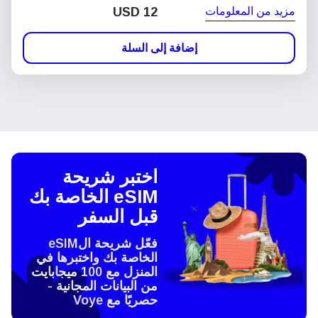
مزيد من المعلومات
USD
12
إضافة إلى السلة
اختبر شريحة
eSIM الخاصة بك
قبل السفر
فعّل شريحة الeSIM
الخاصة بك واختبرها في
المنزل مع 100 ميجابايت
من البيانات المجانية -
حصريًا مع Voye