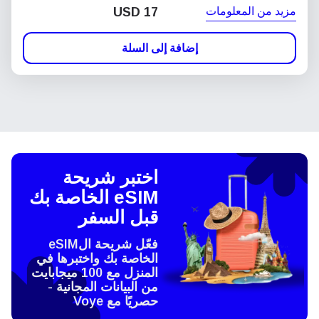
مزيد من المعلومات
USD
17
إضافة إلى السلة
اختبر شريحة
eSIM الخاصة بك
قبل السفر
فعّل شريحة الeSIM
الخاصة بك واختبرها في
المنزل مع 100 ميجابايت
من البيانات المجانية -
حصريًا مع Voye