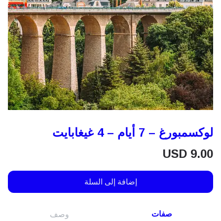
لوكسمبورغ – 7 أيام – 4 غيغابايت
USD
9.00
إضافة إلى السلة
صفات
وصف