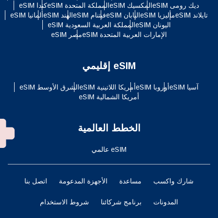
ديك رومى eSIM
المكسيك eSIM
المملكة المتحدة eSIM
كندا eSIM
تايلاند eSIM
ماليزيا eSIM
اليابان eSIM
فيتنام eSIM
الهند eSIM
ألمانيا eSIM
اليونان eSIM
المملكة العربية السعودية eSIM
الإمارات العربية المتحدة eSIM
مصر eSIM
eSIM إقليمي
آسيا eSIM
أوروبا eSIM
أمريكا اللاتينية eSIM
الشرق الأوسط eSIM
أمريكا الشمالية eSIM
الخطط العالمية
eSIM عالمي
شارك واكسب
مساعدة
الأجهزة المدعومة
اتصل بنا
المدونات
برنامج شركائنا
شروط الاستخدام