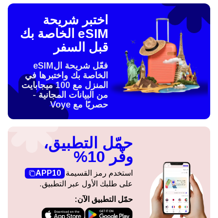
اختبر شريحة
eSIM الخاصة بك
قبل السفر
فعّل شريحة الeSIM
الخاصة بك واختبرها في
المنزل مع 100 ميجابايت
من البيانات المجانية -
حصريًا مع Voye
حمّل التطبيق،
وفّر 10%
استخدم رمز القسيمة
APP10
على طلبك الأول عبر التطبيق.
حمّل التطبيق الآن: