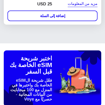
مزيد من المعلومات
USD
25
إضافة إلى السلة
اختبر شريحة
eSIM الخاصة بك
قبل السفر
فعّل شريحة الeSIM
الخاصة بك واختبرها في
المنزل مع 100 ميجابايت
من البيانات المجانية -
حصريًا مع Voye