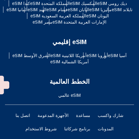
ديك رومى eSIM
المكسيك eSIM
المملكة المتحدة eSIM
كندا eSIM
تايلاند eSIM
ماليزيا eSIM
اليابان eSIM
فيتنام eSIM
الهند eSIM
ألمانيا eSIM
اليونان eSIM
المملكة العربية السعودية eSIM
الإمارات العربية المتحدة eSIM
مصر eSIM
eSIM إقليمي
آسيا eSIM
أوروبا eSIM
أمريكا اللاتينية eSIM
الشرق الأوسط eSIM
أمريكا الشمالية eSIM
الخطط العالمية
eSIM عالمي
شارك واكسب
مساعدة
الأجهزة المدعومة
اتصل بنا
المدونات
برنامج شركائنا
شروط الاستخدام