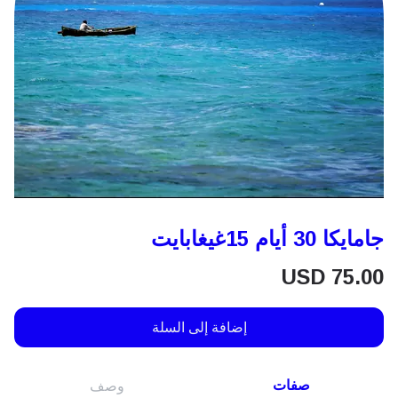
جامايكا 30 أيام 15غيغابايت
USD
75.00
إضافة إلى السلة
صفات
وصف