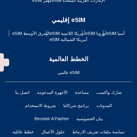
الإمارات العربية المتحدة eSIM
مصر eSIM
eSIM إقليمي
آسيا eSIM
أوروبا eSIM
أمريكا اللاتينية eSIM
الشرق الأوسط eSIM
أمريكا الشمالية eSIM
الخطط العالمية
eSIM عالمي
شارك واكسب
مساعدة
الأجهزة المدعومة
اتصل بنا
المدونات
برنامج شركائنا
شروط الاستخدام
بيان الخصوصية
Become A Partner
سياسة ملفات تعريف الارتباط
حلول الأعمال
خطط عائلية