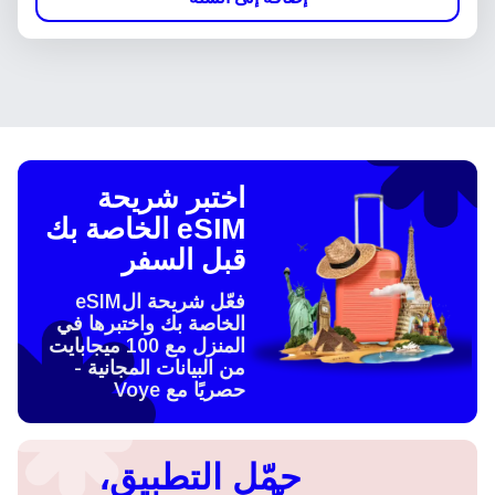
اختبر شريحة
eSIM الخاصة بك
قبل السفر
فعّل شريحة الeSIM
الخاصة بك واختبرها في
المنزل مع 100 ميجابايت
من البيانات المجانية -
حصريًا مع Voye
حمّل التطبيق،