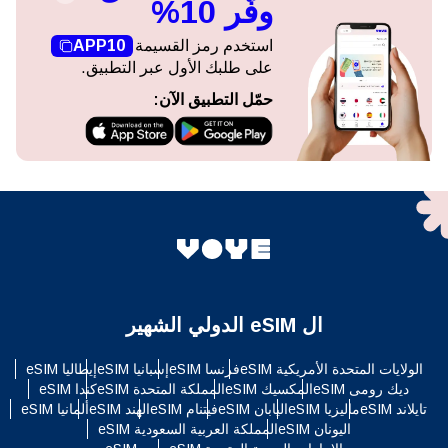
وفّر 10%
استخدم رمز القسيمة
APP10
على طلبك الأول عبر التطبيق.
حمّل التطبيق الآن:
ال eSIM الدولي الشهير
الولايات المتحدة الأمريكية eSIM
فرنسا eSIM
إسبانيا eSIM
إيطاليا eSIM
ديك رومى eSIM
المكسيك eSIM
المملكة المتحدة eSIM
كندا eSIM
تايلاند eSIM
ماليزيا eSIM
اليابان eSIM
فيتنام eSIM
الهند eSIM
ألمانيا eSIM
اليونان eSIM
المملكة العربية السعودية eSIM