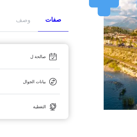
صفات
وصف
صالحة ل
بيانات الجوال
التغطية