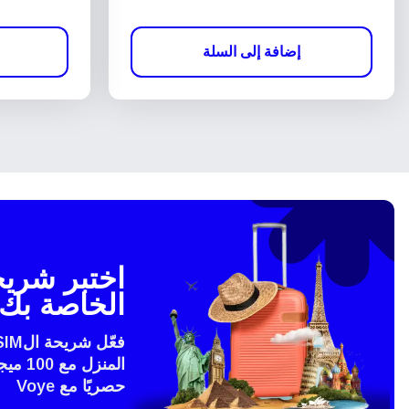
إضافة إلى السلة
الخاصة بك 
المنزل
حصريًا مع Voye
إغلاق 
eSim?