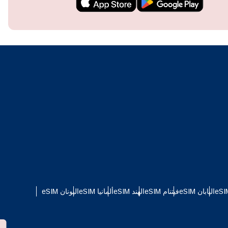
techn
They 
or e
اليابان eSIM
فيتنام eSIM
الهند eSIM
ألمانيا eSIM
اليونان eSIM