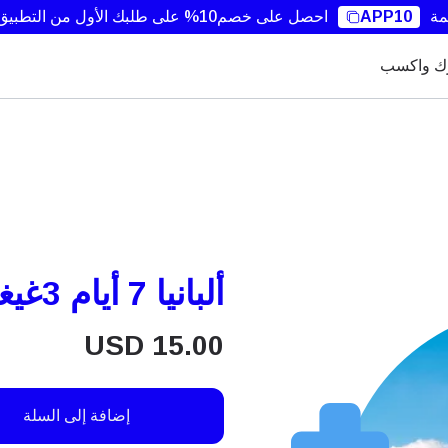
مة
APP10
احصل على خصم10% على طلبك الأول من التطبيق.
ك واكسب
ألبانيا 7 أيام 3غيغابايت
USD
15.00
إضافة إلى السلة