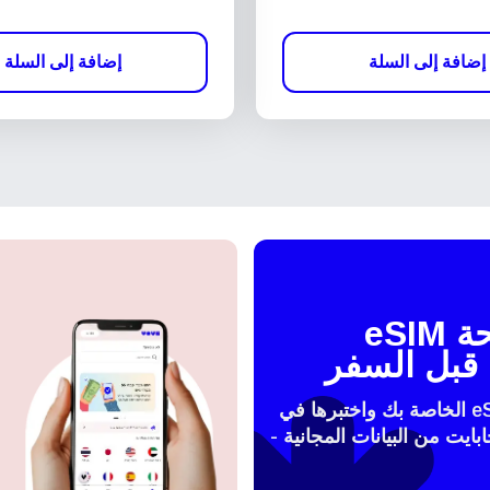
إضافة إلى السلة
إضافة إلى السلة
اختبر شريحة eSIM
قبل السفر
فعّل شريحة الeSIM الخاصة بك واختبرها في
 مع 100 ميجابايت من البيانات المجانية -
النافذة
تسجيل الدخول أو إنشاء حساب
How do I get my 