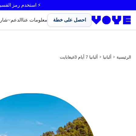
⚡ استخدم رمز القسي
احصل على خطة
معلومات عنا
الدعم
شار
الرئيسية
ألبانيا
ألبانيا 7 أيام 3غيغابايت