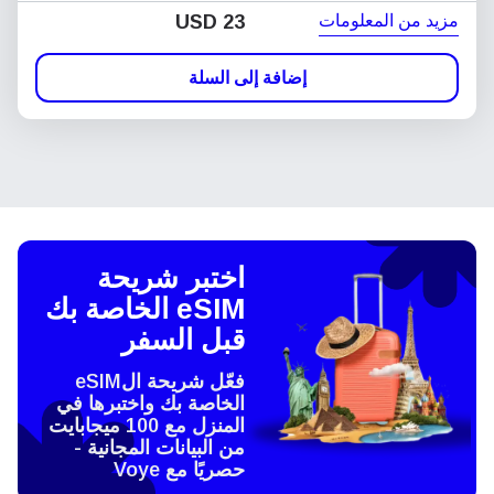
مزيد من المعلومات
USD
23
إضافة إلى السلة
اختبر شريحة
eSIM الخاصة بك
قبل السفر
فعّل شريحة الeSIM
الخاصة بك واختبرها في
المنزل مع 100 ميجابايت
من البيانات المجانية -
حصريًا مع Voye