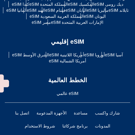
ديك رومى eSIM
المكسيك eSIM
المملكة المتحدة eSIM
كندا eSIM
تايلاند eSIM
ماليزيا eSIM
اليابان eSIM
فيتنام eSIM
الهند eSIM
ألمانيا eSIM
اليونان eSIM
المملكة العربية السعودية eSIM
الإمارات العربية المتحدة eSIM
مصر eSIM
eSIM إقليمي
آسيا eSIM
أوروبا eSIM
أمريكا اللاتينية eSIM
الشرق الأوسط eSIM
أمريكا الشمالية eSIM
الخطط العالمية
eSIM عالمي
شارك واكسب
مساعدة
الأجهزة المدعومة
اتصل بنا
المدونات
برنامج شركائنا
شروط الاستخدام