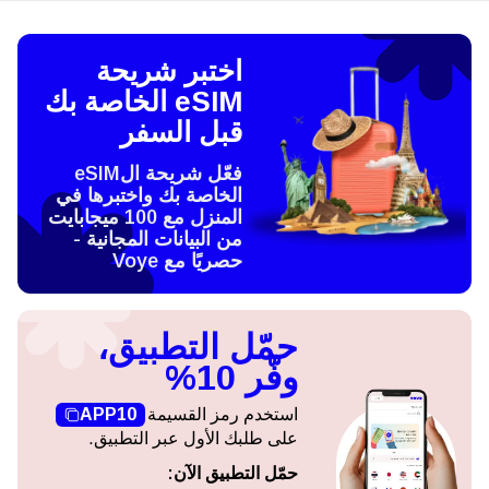
اختبر شريحة
eSIM الخاصة بك
قبل السفر
فعّل شريحة الeSIM
الخاصة بك واختبرها في
المنزل مع 100 ميجابايت
من البيانات المجانية -
حصريًا مع Voye
حمّل التطبيق،
وفّر 10%
استخدم رمز القسيمة
APP10
على طلبك الأول عبر التطبيق.
حمّل التطبيق الآن: