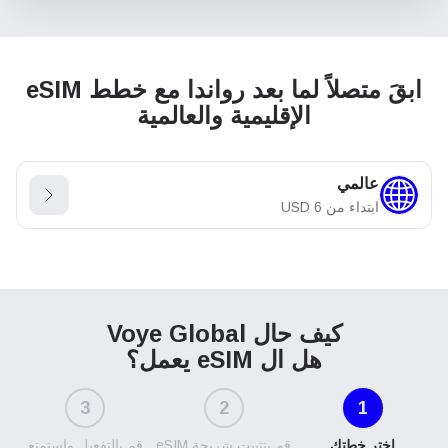
ابقَ متصلاً لما بعد رواندا مع خطط eSIM
الإقليمية والعالمية
عالمي
ابتداء من
6
USD
كيف حال Voye Global
هل ال eSIM يعمل؟
3
2
1
اختر خطتك
قم بتثبيت شريحة eSIM
قم بالتفعيل واستمتع