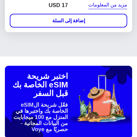
مزيد من المعلومات
USD
17
إضافة إلى السلة
اختبر شريحة
eSIM الخاصة بك
قبل السفر
فعّل شريحة الeSIM
الخاصة بك واختبرها في
المنزل مع 100 ميجابايت
من البيانات المجانية -
حصريًا مع Voye