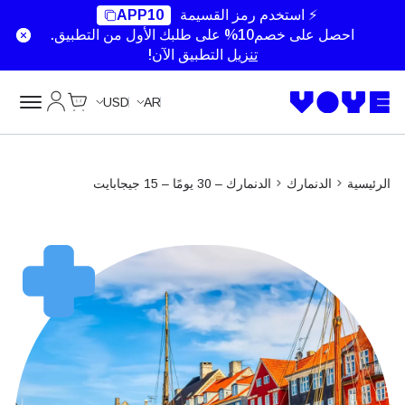
Unlimited Data
Unlimited Data
Unlimited Data
Unlimited Data
⚡ استخدم رمز القسيمة
APP10
احصل على خصم10% على طلبك الأول من التطبيق.
تنزيل
التطبيق الآن!
Cart
حسابي
USD
AR
الرئيسية
الدنمارك
الدنمارك – 30 يومًا – 15 جيجابايت