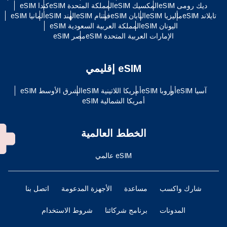
ديك رومى eSIM
المكسيك eSIM
المملكة المتحدة eSIM
كندا eSIM
تايلاند eSIM
ماليزيا eSIM
اليابان eSIM
فيتنام eSIM
الهند eSIM
ألمانيا eSIM
اليونان eSIM
المملكة العربية السعودية eSIM
الإمارات العربية المتحدة eSIM
مصر eSIM
eSIM إقليمي
آسيا eSIM
أوروبا eSIM
أمريكا اللاتينية eSIM
الشرق الأوسط eSIM
أمريكا الشمالية eSIM
الخطط العالمية
eSIM عالمي
شارك واكسب
مساعدة
الأجهزة المدعومة
اتصل بنا
المدونات
برنامج شركائنا
شروط الاستخدام