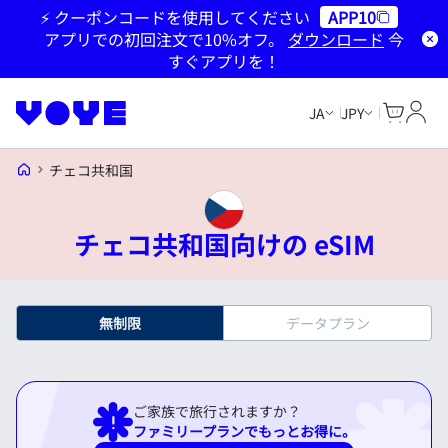
⚡ クーポンコードを使用してください
APP10
アプリでの初回注文で10%オフ。
ダウンロード
今
すぐアプリを！
Cart
マイ
JA
JPY
Voye Homepage
チェコ共和国
チェコ共和国向けの eSIM
無制限
データプラン
ご家族で旅行されますか？
ファミリープランでもっとお得に。